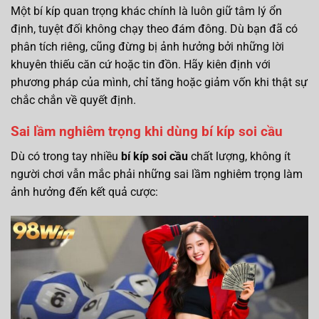
Một bí kíp quan trọng khác chính là luôn giữ tâm lý ổn
định, tuyệt đối không chạy theo đám đông. Dù bạn đã có
phân tích riêng, cũng đừng bị ảnh hưởng bởi những lời
khuyên thiếu căn cứ hoặc tin đồn. Hãy kiên định với
phương pháp của mình, chỉ tăng hoặc giảm vốn khi thật sự
chắc chắn về quyết định.
Sai lầm nghiêm trọng khi dùng bí kíp soi cầu
Dù có trong tay nhiều
bí kíp soi cầu
chất lượng, không ít
người chơi vẫn mắc phải những sai lầm nghiêm trọng làm
ảnh hưởng đến kết quả cược: