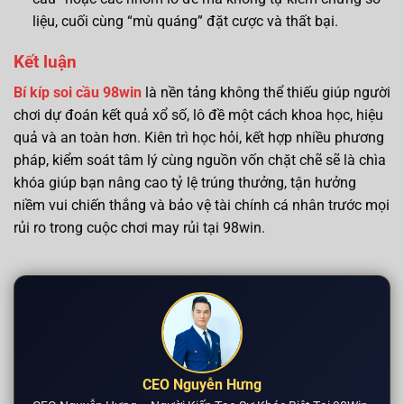
liệu, cuối cùng “mù quáng” đặt cược và thất bại.
Kết luận
Bí kíp soi cầu 98win
là nền tảng không thể thiếu giúp người
chơi dự đoán kết quả xổ số, lô đề một cách khoa học, hiệu
quả và an toàn hơn. Kiên trì học hỏi, kết hợp nhiều phương
pháp, kiểm soát tâm lý cùng nguồn vốn chặt chẽ sẽ là chìa
khóa giúp bạn nâng cao tỷ lệ trúng thưởng, tận hưởng
niềm vui chiến thắng và bảo vệ tài chính cá nhân trước mọi
rủi ro trong cuộc chơi may rủi tại 98win.
CEO Nguyễn Hưng