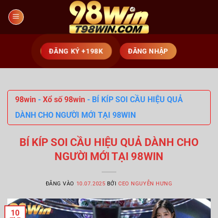
Bỏ
qua
nội
dung
ĐĂNG KÝ +198K
ĐĂNG NHẬP
98win
-
Xổ số 98win
-
BÍ KÍP SOI CẦU HIỆU QUẢ
DÀNH CHO NGƯỜI MỚI TẠI 98WIN
BÍ KÍP SOI CẦU HIỆU QUẢ DÀNH CHO
NGƯỜI MỚI TẠI 98WIN
ĐĂNG VÀO
10.07.2025
BỞI
CEO NGUYỄN HƯNG
10