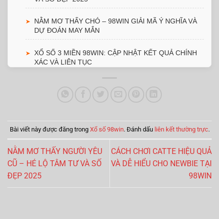
NẰM MƠ THẤY CHÓ – 98WIN GIẢI MÃ Ý NGHĨA VÀ
➤
DỰ ĐOÁN MAY MẮN
XỔ SỐ 3 MIỀN 98WIN: CẬP NHẬT KẾT QUẢ CHÍNH
➤
XÁC VÀ LIÊN TỤC
XỔ SỐ HÀ NỘI VIP 98WIN- CẨM NANG CHI TIẾT
➤
ĐỒNG HÀNH
BAO LÔ LUÔN THẮNG- 98WIN CHIA SẺ BÍ QUYẾT
➤
CHUẨN CAO THỦ
Bài viết này được đăng trong
Xổ số 98win
. Đánh dấu
liên kết thường trực
.
XỔ SỐ NHANH 98WIN – QUAY LIỀN TAY, TRÚNG
➤
NẰM MƠ THẤY NGƯỜI YÊU
CÁCH CHƠI CATTE HIỆU QUẢ
NGAY TRONG TÍCH TẮC
CŨ – HÉ LỘ TÂM TƯ VÀ SỐ
VÀ DỄ HIỂU CHO NEWBIE TẠI
ĐẸP 2025
98WIN