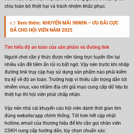
chịu toàn bộ thiệt hại và trách nhiệm khắc phục.
👉
Xem thêm:
KHUYẾN MÃI 98WIN – ƯU ĐÃI CỰC
ĐÃ CHO HỘI VIÊN NĂM 2025
Tìm hiểu độ an toàn của sản phẩm và đường link
Người chơi cần ý thức được nền tảng trực tuyến tồn tại
nhiều vấn đề tiềm ẩn rủi ro bất ngờ. Vậy nên trước khi nhấp
đường link truy cập hay sử dụng sản phẩm nào phải kiểm
tra kỹ về độ an toàn. Trường hợp vì thiếu cẩn trọng dẫn tới
nhiễm virus, vào nhầm địa chỉ giả mạo cung cấp dữ liệu bị
thiệt hại thì hội viên phải chấp nhận.
Vậy nên nhà cái khuyến cáo hội viên dành thời gian tìm
đúng website/app chính thống. Tốt hơn hết cập nhật
hotline, email của thương hiệu để khi cần gọi nhân viên
CSKH cung cấp hướng dẫn, tùy chọn chuẩn xác.