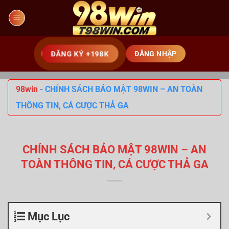
Bỏ
qua
nội
dung
ĐĂNG KÝ +198K
ĐĂNG NHẬP
98win
-
CHÍNH SÁCH BẢO MẬT 98WIN – AN TOÀN
THÔNG TIN, CÁ CƯỢC THẢ GA
CHÍNH SÁCH BẢO MẬT 98WIN – AN
TOÀN THÔNG TIN, CÁ CƯỢC THẢ GA
Mục Lục