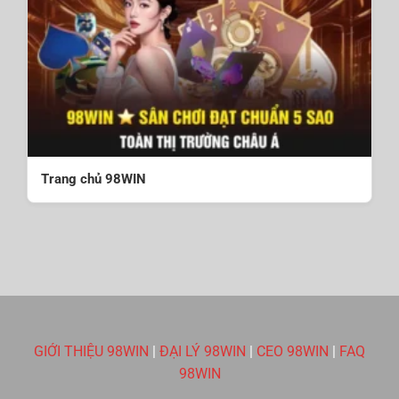
Trang chủ 98WIN
GIỚI THIỆU 98WIN
|
ĐẠI LÝ 98WIN
|
CEO 98WIN
|
FAQ
98WIN