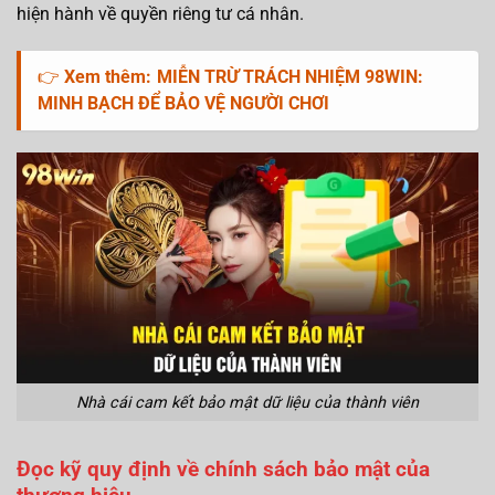
hiện hành về quyền riêng tư cá nhân.
👉
Xem thêm:
MIỄN TRỪ TRÁCH NHIỆM 98WIN:
MINH BẠCH ĐỂ BẢO VỆ NGƯỜI CHƠI
Nhà cái cam kết bảo mật dữ liệu của thành viên
Đọc kỹ quy định về chính sách bảo mật của