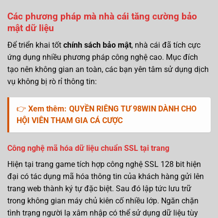
Các phương pháp mà nhà cái tăng cường bảo
mật dữ liệu
Để triển khai tốt
chính sách bảo mật
, nhà cái đã tích cực
ứng dụng nhiều phương pháp công nghệ cao. Mục đích
tạo nên không gian an toàn, các bạn yên tâm sử dụng dịch
vụ không bị rò rỉ thông tin:
👉
Xem thêm:
QUYỀN RIÊNG TƯ 98WIN DÀNH CHO
HỘI VIÊN THAM GIA CÁ CƯỢC
Công nghệ mã hóa dữ liệu chuẩn SSL tại trang
Hiện tại trang game tích hợp công nghệ SSL 128 bit hiện
đại có tác dụng mã hóa thông tin của khách hàng gửi lên
trang web thành ký tự đặc biệt. Sau đó lập tức lưu trữ
trong không gian máy chủ kiên cố nhiều lớp. Ngăn chặn
tình trạng người lạ xâm nhập có thể sử dụng dữ liệu tùy