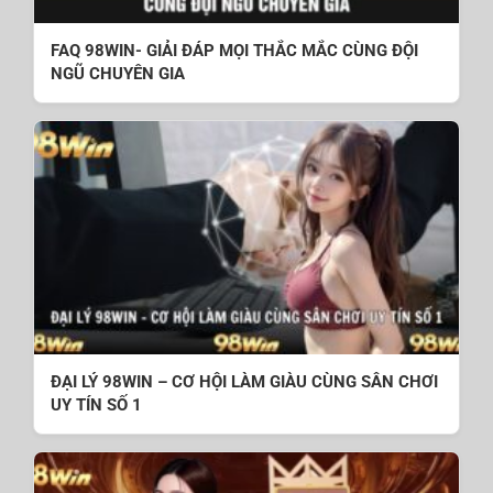
FAQ 98WIN- GIẢI ĐÁP MỌI THẮC MẮC CÙNG ĐỘI
NGŨ CHUYÊN GIA
ĐẠI LÝ 98WIN – CƠ HỘI LÀM GIÀU CÙNG SÂN CHƠI
UY TÍN SỐ 1