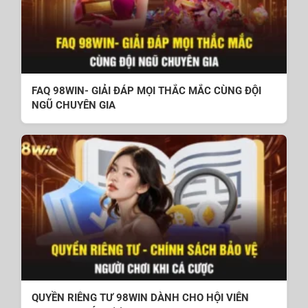
FAQ 98WIN- GIẢI ĐÁP MỌI THẮC MẮC CÙNG ĐỘI
NGŨ CHUYÊN GIA
QUYỀN RIÊNG TƯ 98WIN DÀNH CHO HỘI VIÊN