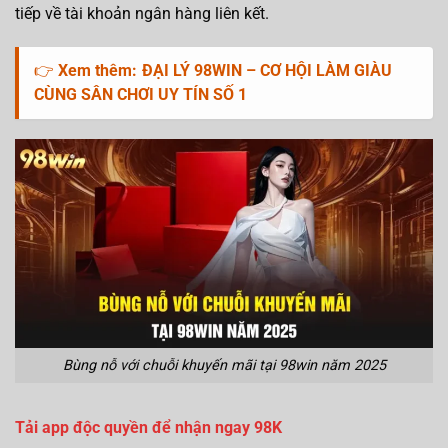
tiếp về tài khoản ngân hàng liên kết.
👉
Xem thêm:
ĐẠI LÝ 98WIN – CƠ HỘI LÀM GIÀU
CÙNG SÂN CHƠI UY TÍN SỐ 1
Bùng nỗ với chuỗi khuyến mãi tại 98win năm 2025
Tải app độc quyền để nhận ngay 98K