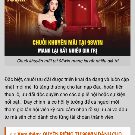
Chuỗi khuyến mãi tại 98win mang lại rất nhiều giá trị
Đặc biệt, chuỗi ưu đãi được triển khai đa dạng và luôn cập
nhật mới mẻ: từ tặng thưởng cho lần nạp đầu, hoàn tiền
thua lỗ, ưu đãi độc quyền cho các dịp lễ hội hoặc sự kiện
nổi bật… Đây chính là cơ hội lý tưởng để cả người mới
tham gia lẫn hội viên kỳ cựu cảm nhận rõ sự ưu ái và đầu
tư mà sân chơi dành cho từng tài khoản thành viên.
👉
Xem thêm:
QUYỀN RIÊNG TƯ 98WIN DÀNH CHO