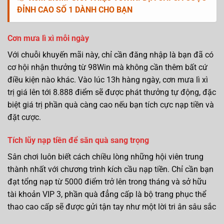
ĐỈNH CAO SỐ 1 DÀNH CHO BẠN
Cơn mưa lì xì mỗi ngày
Với chuỗi khuyến mãi này, chỉ cần đăng nhập là bạn đã có
cơ hội nhận thưởng từ 98Win mà không cần thêm bất cứ
điều kiện nào khác. Vào lúc 13h hàng ngày, cơn mưa lì xì
trị giá lên tới 8.888 điểm sẽ được phát thưởng tự động, đặc
biệt giá trị phần quà càng cao nếu bạn tích cực nạp tiền và
đặt cược.
Tích lũy nạp tiền để săn quà sang trọng
Sân chơi luôn biết cách chiều lòng những hội viên trung
thành nhất với chương trình kích cầu nạp tiền. Chỉ cần bạn
đạt tổng nạp từ 5000 điểm trở lên trong tháng và sở hữu
tài khoản VIP 3, phần quà đẳng cấp là bộ trang phục thể
thao cao cấp sẽ được gửi tận tay như một lời tri ân sâu sắc