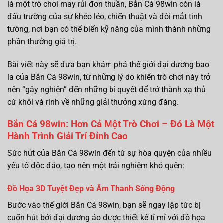
là một trò chơi may rủi đơn thuần, Bắn Cá 98win còn là
đấu trường của sự khéo léo, chiến thuật và đôi mắt tinh
tường, nơi bạn có thể biến kỹ năng của mình thành những
phần thưởng giá trị.
Bài viết này sẽ đưa bạn khám phá thế giới đại dương bao
la của Bắn Cá 98win, từ những lý do khiến trò chơi này trở
nên “gây nghiện” đến những bí quyết để trở thành xạ thủ
cừ khôi và rinh về những giải thưởng xứng đáng.
Bắn Cá 98win: Hơn Cả Một Trò Chơi – Đó Là Một
Hành Trình Giải Trí Đỉnh Cao
Sức hút của Bắn Cá 98win đến từ sự hòa quyện của nhiều
yếu tố độc đáo, tạo nên một trải nghiệm khó quên:
Đồ Họa 3D Tuyệt Đẹp và Âm Thanh Sống Động
Bước vào thế giới Bắn Cá 98win, bạn sẽ ngay lập tức bị
cuốn hút bởi đại dương ảo được thiết kế tỉ mỉ với đồ họa