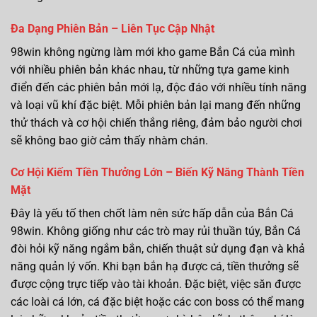
Đa Dạng Phiên Bản – Liên Tục Cập Nhật
98win không ngừng làm mới kho game Bắn Cá của mình
với nhiều phiên bản khác nhau, từ những tựa game kinh
điển đến các phiên bản mới lạ, độc đáo với nhiều tính năng
và loại vũ khí đặc biệt. Mỗi phiên bản lại mang đến những
thử thách và cơ hội chiến thắng riêng, đảm bảo người chơi
sẽ không bao giờ cảm thấy nhàm chán.
Cơ Hội Kiếm Tiền Thưởng Lớn – Biến Kỹ Năng Thành Tiền
Mặt
Đây là yếu tố then chốt làm nên sức hấp dẫn của Bắn Cá
98win. Không giống như các trò may rủi thuần túy, Bắn Cá
đòi hỏi kỹ năng ngắm bắn, chiến thuật sử dụng đạn và khả
năng quản lý vốn. Khi bạn bắn hạ được cá, tiền thưởng sẽ
được cộng trực tiếp vào tài khoản. Đặc biệt, việc săn được
các loài cá lớn, cá đặc biệt hoặc các con boss có thể mang