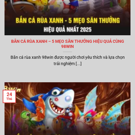
BẮN CÁ RÙA XANH – 5 MẸO SĂN THƯỞNG HIỆU QUẢ CÙNG
98WIN
Bắn cá rùa xanh 98win được người chơi yêu thích và lựa chọn
trải nghiệm [...]
24
Th6