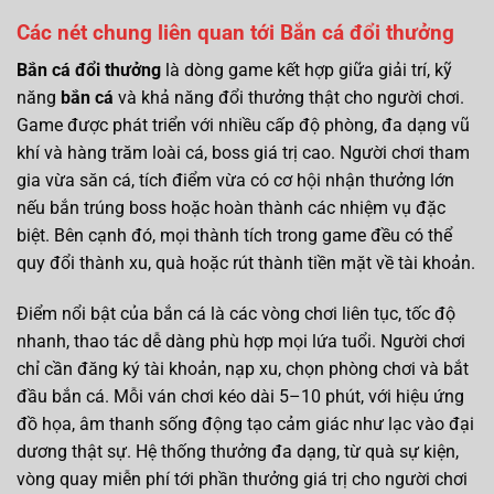
Các nét chung liên quan tới Bắn cá đổi thưởng
Bắn cá đổi thưởng
là dòng game kết hợp giữa giải trí, kỹ
năng
bắn cá
và khả năng đổi thưởng thật cho người chơi.
Game được phát triển với nhiều cấp độ phòng, đa dạng vũ
khí và hàng trăm loài cá, boss giá trị cao. Người chơi tham
gia vừa săn cá, tích điểm vừa có cơ hội nhận thưởng lớn
nếu bắn trúng boss hoặc hoàn thành các nhiệm vụ đặc
biệt. Bên cạnh đó, mọi thành tích trong game đều có thể
quy đổi thành xu, quà hoặc rút thành tiền mặt về tài khoản.
Điểm nổi bật của bắn cá
là các vòng chơi liên tục, tốc độ
nhanh, thao tác dễ dàng phù hợp mọi lứa tuổi. Người chơi
chỉ cần đăng ký tài khoản, nạp xu, chọn phòng chơi và bắt
đầu bắn cá. Mỗi ván chơi kéo dài 5–10 phút, với hiệu ứng
đồ họa, âm thanh sống động tạo cảm giác như lạc vào đại
dương thật sự. Hệ thống thưởng đa dạng, từ quà sự kiện,
vòng quay miễn phí tới phần thưởng giá trị cho người chơi