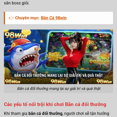
săn boss giỏi.
👉
Chuyên mục:
Bắn Cá 98win
Bắn cá đổi thưởng mang lại sự giải trí và quà thật
Các yếu tố nổi trội khi chơi Bắn cá đổi thưởng
Khi tham gia
bắn cá đổi thưởng
, người chơi sẽ tận hưởng