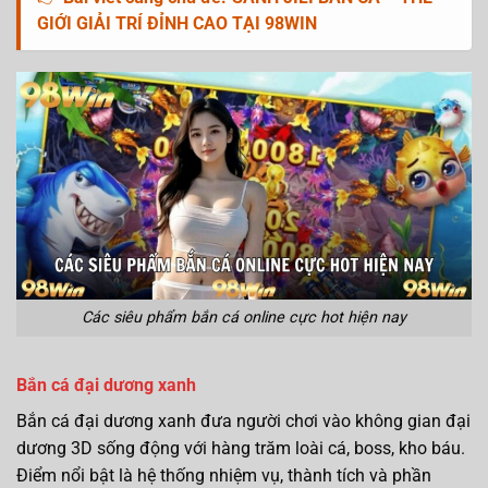
GIỚI GIẢI TRÍ ĐỈNH CAO TẠI 98WIN
Các siêu phẩm bắn cá online cực hot hiện nay
Bắn cá đại dương xanh
Bắn cá đại dương xanh đưa người chơi vào không gian đại
dương 3D sống động với hàng trăm loài cá, boss, kho báu.
Điểm nổi bật là hệ thống nhiệm vụ, thành tích và phần