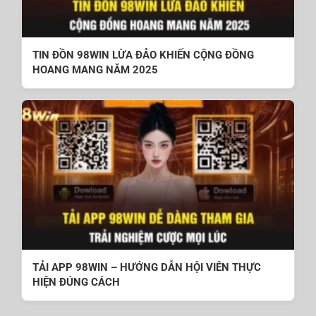
TIN ĐỒN 98WIN LỪA ĐẢO KHIẾN CỘNG ĐỒNG
HOANG MANG NĂM 2025
TẢI APP 98WIN – HƯỚNG DẪN HỘI VIÊN THỰC
HIỆN ĐÚNG CÁCH