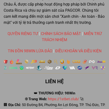
Châu Á, được cấp phép hoạt động hợp pháp bởi Chính phủ
Costa Rica và chịu sự giám sát của PAGCOR. Chúng tôi
cam kết mang đến một sân chơi "Xanh chín - An toàn - Bảo
mật" với tỷ lệ trả thưởng cạnh tranh nhất thị trường.
QUYỀN RIÊNG TƯ
|
CHÍNH SÁCH BẢO MẬT
|
MIỄN TRỪ
TRÁCH NHIỆM
TIN ĐỒN 98WIN LỪA ĐẢO
|
ĐIỀU KHOẢN VÀ ĐIỀU KIỆN
LIÊN HỆ
👑
THƯƠNG HIỆU: 98Win
🌐
Trang Web:
https://1stbet.club/
🚀
🏢
Địa Chỉ:
50 Đường B4, Phường An Lợi Đông, TP. Thủ Đức, TP.