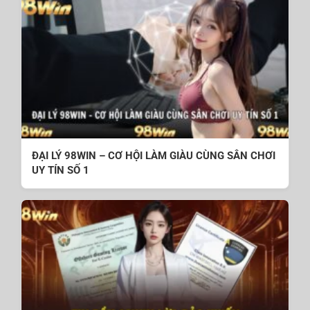
ĐẠI LÝ 98WIN – CƠ HỘI LÀM GIÀU CÙNG SÂN CHƠI
UY TÍN SỐ 1