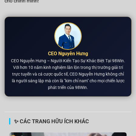
cho chính mình!
CEO Nguyễn Hưng
CEO Nguyễn Hưng – Người Kiến Tạo Sự Khác Biệt Tại 98Win.
Với hơn 10 năm kinh nghiệm lăn lộn trong thị trường giải trí
trực tuyến và cá cược quốc tế, CEO Nguyễn Hưng không chỉ
là người sáng lập mà còn là "kim chỉ nam" cho mọi chiến lược
phát triển của 98Win.
✨ CÁC TRANG HỮU ÍCH KHÁC