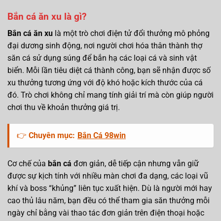
Bắn cá ăn xu là gì?
Bắn cá ăn xu
là một trò chơi điện tử đổi thưởng mô phỏng
đại dương sinh động, nơi người chơi hóa thân thành thợ
săn cá sử dụng súng để bắn hạ các loại cá và sinh vật
biển. Mỗi lần tiêu diệt cá thành công, bạn sẽ nhận được số
xu thưởng tương ứng với độ khó hoặc kích thước của cá
đó. Trò chơi không chỉ mang tính giải trí mà còn giúp người
chơi thu về khoản thưởng giá trị.
👉
Chuyên mục:
Bắn Cá 98win
Cơ chế của
bắn cá
đơn giản, dễ tiếp cận nhưng vẫn giữ
được sự kịch tính với nhiều màn chơi đa dạng, các loại vũ
khí và boss “khủng” liên tục xuất hiện. Dù là người mới hay
cao thủ lâu năm, bạn đều có thể tham gia săn thưởng mỗi
ngày chỉ bằng vài thao tác đơn giản trên điện thoại hoặc