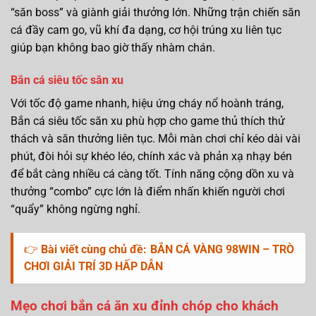
“săn boss” và giành giải thưởng lớn. Những trận chiến săn
cá đầy cam go, vũ khí đa dạng, cơ hội trúng xu liên tục
giúp bạn không bao giờ thấy nhàm chán.
Bắn cá siêu tốc săn xu
Với tốc độ game nhanh, hiệu ứng cháy nổ hoành tráng,
Bắn cá siêu tốc săn xu phù hợp cho game thủ thích thử
thách và săn thưởng liên tục. Mỗi màn chơi chỉ kéo dài vài
phút, đòi hỏi sự khéo léo, chính xác và phản xạ nhạy bén
để bắt càng nhiều cá càng tốt. Tính năng cộng dồn xu và
thưởng “combo” cực lớn là điểm nhấn khiến người chơi
“quẩy” không ngừng nghỉ.
👉
Bài viết cùng chủ đề:
BẮN CÁ VÀNG 98WIN – TRÒ
CHƠI GIẢI TRÍ 3D HẤP DẪN
Mẹo chơi bắn cá ăn xu đỉnh chóp cho khách