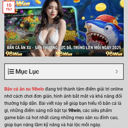
10
Th7
Mục Lục
Bắn cá ăn xu 98win
đang trở thành tâm điểm giải trí online
nhờ cách chơi đơn giản, hình ảnh bắt mắt và khả năng đổi
thưởng hấp dẫn. Bài viết này sẽ giúp bạn hiểu rõ bắn cá
là
gì, những điểm sáng nổi bật tại
98win
, các siêu phẩm
game bắn cá hot nhất cùng những mẹo săn xu đỉnh cao,
giúp bạn nâng tầm kỹ năng và hái lộc mỗi ngày.