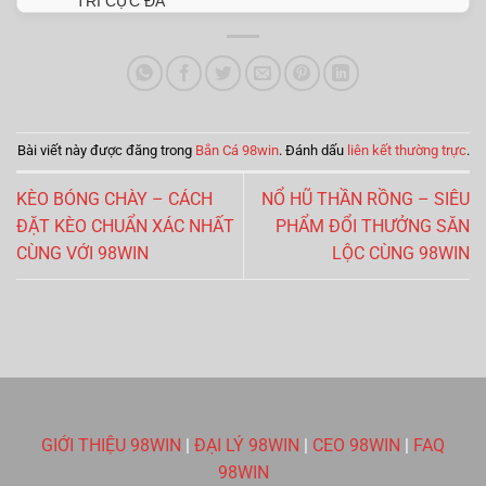
TRÍ CỰC ĐÃ
HACK GAME BẮN CÁ – TỰ TIN CHIẾN THẮNG CÙNG
➤
98WIN
BẮN CÁ RÙA XANH – 5 MẸO SĂN THƯỞNG HIỆU
➤
QUẢ CÙNG 98WIN
Bài viết này được đăng trong
Bắn Cá 98win
. Đánh dấu
liên kết thường trực
.
BẮN CÁ LONG VƯƠNG – SĂN THƯỞNG ĐẠI
➤
KÈO BÓNG CHÀY – CÁCH
NỔ HŨ THẦN RỒNG – SIÊU
DƯƠNG CÙNG VỚI 98WIN
ĐẶT KÈO CHUẨN XÁC NHẤT
PHẨM ĐỔI THƯỞNG SĂN
CÙNG VỚI 98WIN
LỘC CÙNG 98WIN
BẮN CÁ VÀNG 98WIN – TRÒ CHƠI GIẢI TRÍ 3D HẤP
➤
DẪN
GIỚI THIỆU 98WIN
|
ĐẠI LÝ 98WIN
|
CEO 98WIN
|
FAQ
98WIN