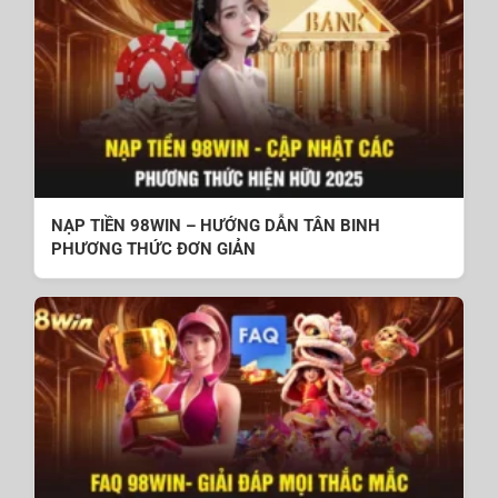
NẠP TIỀN 98WIN – HƯỚNG DẪN TÂN BINH
PHƯƠNG THỨC ĐƠN GIẢN