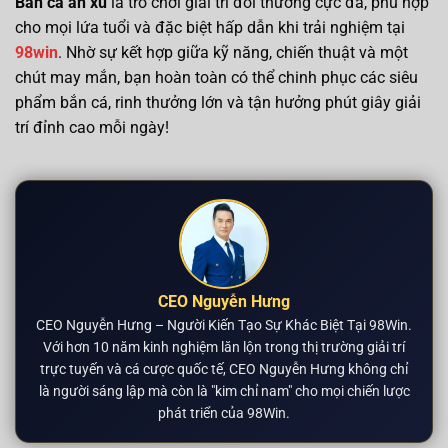
Bắn cá ăn xu
là trò chơi giải trí đổi thưởng cực đã, phù hợp
cho mọi lứa tuổi và đặc biệt hấp dẫn khi trải nghiệm tại
98win
. Nhờ sự kết hợp giữa kỹ năng, chiến thuật và một
chút may mắn, bạn hoàn toàn có thể chinh phục các siêu
phẩm bắn cá, rinh thưởng lớn và tận hưởng phút giây giải
trí đỉnh cao mỗi ngày!
CEO Nguyễn Hưng
CEO Nguyễn Hưng – Người Kiến Tạo Sự Khác Biệt Tại 98Win.
Với hơn 10 năm kinh nghiệm lăn lộn trong thị trường giải trí
trực tuyến và cá cược quốc tế, CEO Nguyễn Hưng không chỉ
là người sáng lập mà còn là "kim chỉ nam" cho mọi chiến lược
phát triển của 98Win.