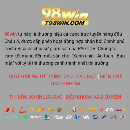
98win
tự hào là thương hiệu cá cược trực tuyến hàng đầu
Châu Á, được cấp phép hoạt động hợp pháp bởi Chính phủ
Costa Rica và chịu sự giám sát của PAGCOR. Chúng tôi
cam kết mang đến một sân chơi "Xanh chín - An toàn - Bảo
mật" với tỷ lệ trả thưởng cạnh tranh nhất thị trường.
QUYỀN RIÊNG TƯ
|
CHÍNH SÁCH BẢO MẬT
|
MIỄN TRỪ
TRÁCH NHIỆM
TIN ĐỒN 98WIN LỪA ĐẢO
|
ĐIỀU KHOẢN VÀ ĐIỀU KIỆN