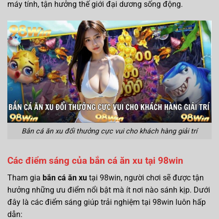
máy tính, tận hưởng thế giới đại dương sống động.
Bắn cá ăn xu đổi thưởng cực vui cho khách hàng giải trí
Các điểm sáng của bắn cá ăn xu tại 98win
Tham gia
bắn cá ăn xu
tại 98win, người chơi sẽ được tận
hưởng những ưu điểm nổi bật mà ít nơi nào sánh kịp. Dưới
đây là các điểm sáng giúp trải nghiệm tại 98win luôn hấp
dẫn: