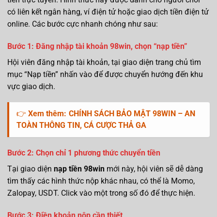
có liên kết ngân hàng, ví điện tử hoặc giao dịch tiền điện tử
online. Các bước cực nhanh chóng như sau:
Bước 1: Đăng nhập tài khoản 98win, chọn “nạp tiền”
Hội viên đăng nhập tài khoản, tại giao diện trang chủ tìm
mục “Nạp tiền” nhấn vào để được chuyển hướng đến khu
vực giao dịch.
👉
Xem thêm:
CHÍNH SÁCH BẢO MẬT 98WIN – AN
TOÀN THÔNG TIN, CÁ CƯỢC THẢ GA
Bước 2: Chọn chỉ 1 phương thức chuyển tiền
Tại giao diện
nạp tiền 98win
mới này, hội viên sẽ dễ dàng
tìm thấy các hình thức nộp khác nhau, có thể là Momo,
Zalopay, USDT. Click vào một trong số đó để thực hiện.
Bước 3: Điền khoản nộp cần thiết