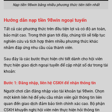
Nạp tiền 98win bằng nhiều phương thức tiên tiến nhất
Hướng dẫn nạp tiền 98win ngoại tuyến
Tất cả các phương thức trên đều tiện lợi và có độ an toàn,
bảo mật cao. Trong thời gian tới đây, chúng tôi sẽ tiếp tục
nghiên cứu và tích hợp thêm nhiều phương thức khác
nhằm đáp ứng nhu cầu của thành viên.
Sau đây là các bước thực hiện chi tiết dành cho hội viên
thực hiện giao dịch ngoại tuyến để cập nhật số dư trong tài
khoản:
Bước 1: Đăng nhập, liên hệ CSKH để nhận thông tin
Người chơi cần đăng nhập vào tài khoản tại 98win. Chọn
một kênh liên hệ để yêu cầu nhân viên gửi thông tin liên
quan đến giao dịch đảm bảo tính chính xác cao. Bộ phận
CSKH khuyến nghị hội viên nên thực hiện hỏi thông tin