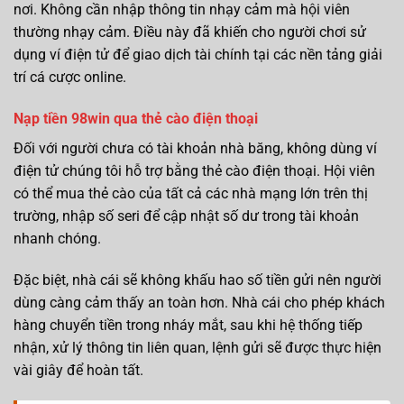
nơi. Không cần nhập thông tin nhạy cảm mà hội viên
thường nhạy cảm. Điều này đã khiến cho người chơi sử
dụng ví điện tử để giao dịch tài chính tại các nền tảng giải
trí cá cược online.
Nạp tiền 98win qua thẻ cào điện thoại
Đối với người chưa có tài khoản nhà băng, không dùng ví
điện tử chúng tôi hỗ trợ bằng thẻ cào điện thoại. Hội viên
có thể mua thẻ cào của tất cả các nhà mạng lớn trên thị
trường, nhập số seri để cập nhật số dư trong tài khoản
nhanh chóng.
Đặc biệt, nhà cái sẽ không khấu hao số tiền gửi nên người
dùng càng cảm thấy an toàn hơn. Nhà cái cho phép khách
hàng chuyển tiền trong nháy mắt, sau khi hệ thống tiếp
nhận, xử lý thông tin liên quan, lệnh gửi sẽ được thực hiện
vài giây để hoàn tất.