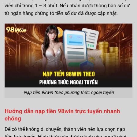
viên chỉ trong 1 – 3 phút. Nếu nhận được thông báo số dư
từ ngân hàng chứng tỏ tiền số dư đã được cập nhật.
Nạp tiền 98win theo phương thức ngoại tuyến
Hướng dẫn nạp tiền 98win trực tuyến nhanh
chóng
Để có thể không di chuyển, thành viên nên lựa chọn nạp
tiền trực tuyến. Hình thức này được dành cho người chơi