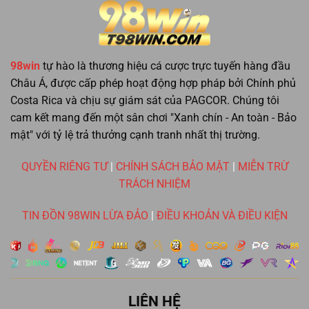
98win
tự hào là thương hiệu cá cược trực tuyến hàng đầu
Châu Á, được cấp phép hoạt động hợp pháp bởi Chính phủ
Costa Rica và chịu sự giám sát của PAGCOR. Chúng tôi
cam kết mang đến một sân chơi "Xanh chín - An toàn - Bảo
mật" với tỷ lệ trả thưởng cạnh tranh nhất thị trường.
QUYỀN RIÊNG TƯ
|
CHÍNH SÁCH BẢO MẬT
|
MIỄN TRỪ
TRÁCH NHIỆM
TIN ĐỒN 98WIN LỪA ĐẢO
|
ĐIỀU KHOẢN VÀ ĐIỀU KIỆN
LIÊN HỆ