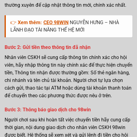
thường xuyên để cập nhật thông tin mới, chính xác nhất.
👉
Xem thêm:
CEO 98WIN
NGUYỄN HƯNG – NHÀ
LÃNH ĐẠO TÀI NĂNG THẾ HỆ MỚI
Bước 2: Gửi tiền theo thông tin đã nhận
Nhân viên CSKH sẽ cung cấp thông tin chính xác cho hội
viên, hãy nhập thông tin này chính xác để thực hiện chuyển
tiền, Thông tin nhận được thường gồm: Số thẻ ngân hàng,
chi nhánh và tên chủ tài khoản. Người chơi tự lựa chọn
cách gửi, thao tác tại ATM hoặc dùng tài khoản thanh toán
để chuyển theo các phương thức được nêu ở trên.
Bước 3: Thông báo giao dịch cho 98win
Người chơi sau khi hoàn tất việc chuyển tiền hãy cung cấp
thời gian, nội dung giao dịch cho nhân viên CSKH 98win
được biết. Hệ thống sẽ xem xét và gửi lệnh đi tiền cho hội