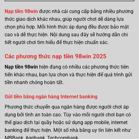
Nạp tiền 98win
được nhà cái cung cấp bằng nhiều phương
thức giao dịch khác nhau, giúp người chơi dễ dàng lựa
chọn phù hợp. Mỗi hình thức áp dụng đều được bảo mật
cao và dễ thực hiện. Nội dung sau đây sẽ hướng dẫn chi
tiết người chơi tìm hiểu để thực hiện chuẩn xác.
Các phương thức nạp tiền 98win 2025
Nạp tiền 98win
hiện đang có nhiều các phương thức tiên
tiến khác nhau, bạn lựa chọn và thực hiện để quá trình gửi
tiền nhanh chóng hoàn tất.
Gửi tiền bằng ngân hàng Internet banking
Phương thức chuyển qua ngân hàng được người chơi áp
dụng bởi tính an toàn cao. Tùy vào mỗi người chơi bạn có
thể giao dịch tại quầy hoặc sử dụng app mobile, internet
banking để thực hiện. Một số nhà băng uy tín liên kết như
MBBank, Agribank, Techcombank,…