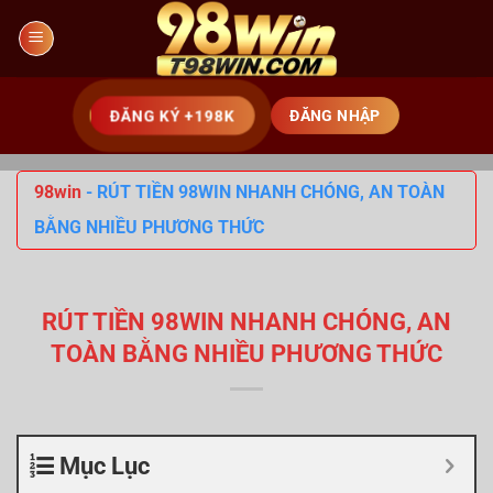
Bỏ
qua
nội
dung
ĐĂNG KÝ +198K
ĐĂNG NHẬP
98win
-
RÚT TIỀN 98WIN NHANH CHÓNG, AN TOÀN
BẰNG NHIỀU PHƯƠNG THỨC
RÚT TIỀN 98WIN NHANH CHÓNG, AN
TOÀN BẰNG NHIỀU PHƯƠNG THỨC
Mục Lục