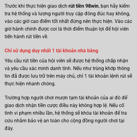
Trước khi thực hiện giao dịch
rút tiền 98win
, bạn hãy kiểm
tra hệ thống và lượng người truy cập đông đúc hay không,
vào các giờ cao điểm tốt nhất đừng nên thực hiện. Vào các
giờ hành chính được coi là thời điểm thuận lợi để hội viên
tiến hành rút tiền về.
Chỉ sử dụng duy nhất 1 tài khoản nhà băng
Yêu cầu rút tiền của hội viên sẽ được hệ thống chấp nhận
và yêu cầu xác minh danh tính. Nếu như trùng khớp thông
tin đã được lưu trữ trên máy chủ, chỉ 1 tài khoản lệnh rút sẽ
thực hiện nhanh chóng.
Trường hợp người chơi mượn tạm tài khoản của ai đó để
giao dịch nhận tiền cược điều này không hợp lệ. Nếu cố
tình vi phạm nhiều lần, hệ thống sẽ khóa tài khoản để tra
cứu nhằm bảo vệ an toàn cho cộng đồng người chơi tại
đây.