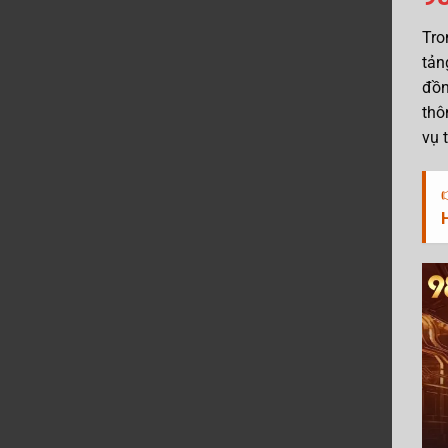
Tro
tản
đồn
thô
vụ 