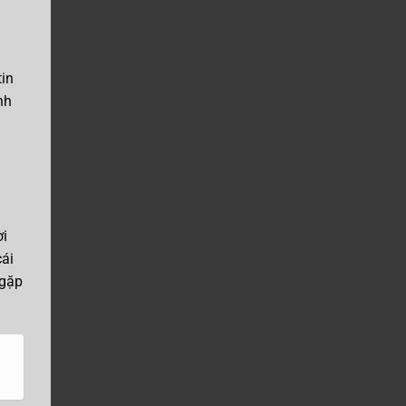
g
tin
nh
ời
ái
 gặp