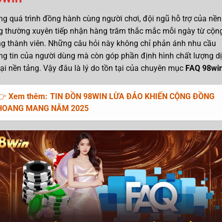
ng quá trình đồng hành cùng người chơi, đội ngũ hỗ trợ của nền
g thường xuyên tiếp nhận hàng trăm thắc mắc mỗi ngày từ cộn
g thành viên. Những câu hỏi này không chỉ phản ánh nhu cầu
ng tin của người dùng mà còn góp phần định hình chất lượng d
tại nền tảng. Vậy đâu là lý do tồn tại của chuyên mục
FAQ 98wi
👉
Xem thêm:
TIN ĐỒN 98WIN LỪA ĐẢO KHIẾN CỘNG ĐỒNG
HOANG MANG NĂM 2025