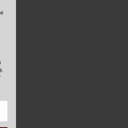
hệ
i
ý,
ự