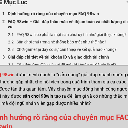
Mục Lục
Định hướng rõ ràng của chuyên mục FAQ 98win
FAQ 98win – Giải đáp thắc mắc về độ an toàn và chất lượng dị
vụ
FAQ 98win có phải là một sân chơi uy tín như giới thiệu không?
Sân chơi chú trọng hệ thống bảo mật như thế nào?
Chơi game tại đây có sự can thiệp về kết quả nào không?
Giải đáp chi tiết về tài khoản ID và giao dịch tài chính
Cần đáp ứng điều kiện gì để mở tài khoản tại 98win là gì?
Người chơi được tạo tối đa bao nhiêu tài khoản tại đây?
 98win
được mệnh danh là “cẩm nang” giải đáp nhanh những 
Phí giao dịch tại 98win là bao nhiêu? Có cao không?
 thường gặp nhất cho hội viên trong quá trình tham gia cá cược
Lời kết
 được tân thủ quan tâm. Vậy chuyên mục đồng hành cùng ngườ
✨ CÁC TRANG HỮU ÍCH KHÁC
i này được
sân chơi 98win
tạo ra để làm gì và có những thắc 
 mà đội ngũ nhân viên gặp được nhiều nhất?
nh hướng rõ ràng của chuyên mục FA
8win