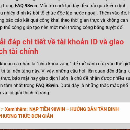
g trong
FAQ 98win
: Mỗi trò chơi tại đây đều trải qua kiểm định
u nhiên định kỳ bởi tổ chức độc lập nước ngoài. Thêm vào đó, 
ng báo cáo kết quả công khai theo thời gian thực và không can
ệp thủ công giúp tạo nên một môi trường công bằng tuyệt đối
ải đáp chi tiết về tài khoản ID và giao
ch tài chính
 khoản cá nhân là “chìa khóa vàng” để mở cánh cửa vào thế giớ
i trí tại nền tảng này. Vì vậy, những câu hỏi liên quan đến đăng k
 thực, bảo mật hay giao dịch luôn là chủ đề nhận được nhiều s
n tâm nhất trong
FAQ 98win
. Dưới đây là những thắc mắc phổ
 và lời giải thích rõ ràng:
👉
Xem thêm:
NẠP TIỀN 98WIN – HƯỚNG DẪN TÂN BINH
PHƯƠNG THỨC ĐƠN GIẢN