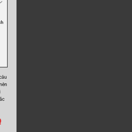
ch
câu
 nên
i
mắc
Q