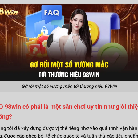
Gỡ rối một số vướng mắc tới thương hiệu 98Win
Q 98win
có phải là một sân chơi uy tín như giới thi
ông?
ng tôi đã xây dựng được vị thế riêng nhờ vào quá trình vận hàn
g, được cấp phép bởi tổ chức quốc tế và tuân thủ các tiêu chuẩ