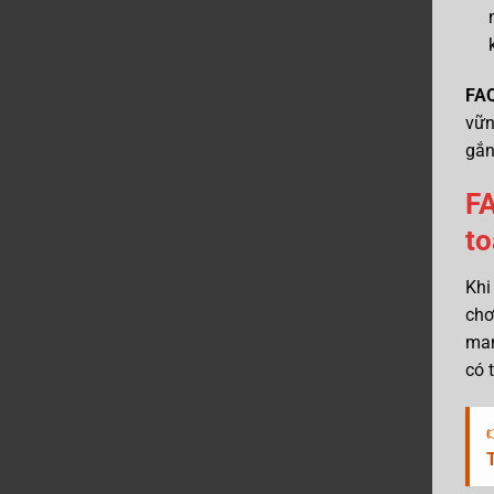
FAQ
vữn
gắn
FA
to
Khi
chơ
man
có 