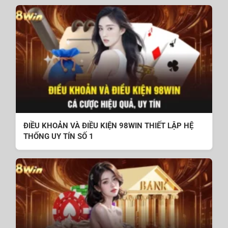
ĐIỀU KHOẢN VÀ ĐIỀU KIỆN 98WIN THIẾT LẬP HỆ
THỐNG UY TÍN SỐ 1