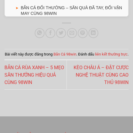
BẮN CÁ ĐỔI THƯỞNG – SĂN QUÀ ĐÃ TAY, ĐỔI VẬN
➤
MAY CÙNG 98WIN
BẮN CÁ THẦN TÀI – SĂN VÀNG THƯỞNG LỚN, GIẢI
➤
TRÍ CỰC ĐÃ
BẮN CÁ RÙA XANH – 5 MẸO SĂN THƯỞNG HIỆU
➤
QUẢ CÙNG 98WIN
Bài viết này được đăng trong
Bắn Cá 98win
. Đánh dấu
liên kết thường trực
.
BẮN CÁ LONG VƯƠNG – SĂN THƯỞNG ĐẠI
➤
BẮN CÁ RÙA XANH – 5 MẸO
KÈO CHÂU Á – ĐẶT CƯỢC
DƯƠNG CÙNG VỚI 98WIN
SĂN THƯỞNG HIỆU QUẢ
NGHỆ THUẬT CÙNG CAO
CÙNG 98WIN
THỦ 98WIN
BẮN CÁ VÀNG 98WIN – TRÒ CHƠI GIẢI TRÍ 3D HẤP
➤
DẪN