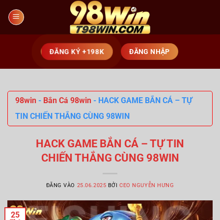
Bỏ
qua
nội
dung
ĐĂNG KÝ +198K
ĐĂNG NHẬP
98win
-
Bắn Cá 98win
-
HACK GAME BẮN CÁ – TỰ
TIN CHIẾN THẮNG CÙNG 98WIN
HACK GAME BẮN CÁ – TỰ TIN
CHIẾN THẮNG CÙNG 98WIN
ĐĂNG VÀO
25.06.2025
BỞI
CEO NGUYỄN HƯNG
25