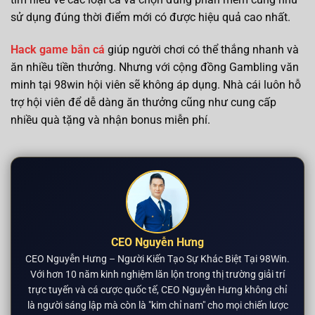
sử dụng đúng thời điểm mới có được hiệu quả cao nhất.
Hack game bắn cá
giúp người chơi có thể thắng nhanh và
ăn nhiều tiền thưởng. Nhưng với cộng đồng Gambling văn
minh tại 98win hội viên sẽ không áp dụng. Nhà cái luôn hỗ
trợ hội viên để dễ dàng ăn thưởng cũng như cung cấp
nhiều quà tặng và nhận bonus miễn phí.
CEO Nguyễn Hưng
CEO Nguyễn Hưng – Người Kiến Tạo Sự Khác Biệt Tại 98Win.
Với hơn 10 năm kinh nghiệm lăn lộn trong thị trường giải trí
trực tuyến và cá cược quốc tế, CEO Nguyễn Hưng không chỉ
là người sáng lập mà còn là "kim chỉ nam" cho mọi chiến lược