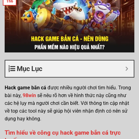
Th6
Mục Lục
Hack game bắn cá
được nhiều người chơi tìm hiểu. Trong
bài này,
98win
sẽ nêu rõ hơn về hình thức này cũng như
các hệ lụy mà người chơi cần biết. Với thông tin cập nhật
về top các tool này sẽ giúp hội viên nhận định có nên sử
dụng hay không.
Tìm hiểu về công cụ hack game bắn cá trực