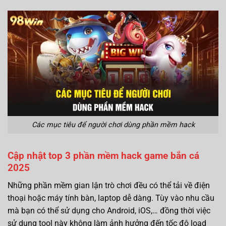
Các mục tiêu để người chơi dùng phần mềm hack
Cập nhật top 3 phần mềm hack game bắn cá
2025
Những phần mềm gian lận trò chơi đều có thể tải về điện
thoại hoặc máy tính bàn, laptop dễ dàng. Tùy vào nhu cầu
mà bạn có thể sử dụng cho Android, iOS,… đồng thời việc
sử dụng tool này không làm ảnh hưởng đến tốc độ load