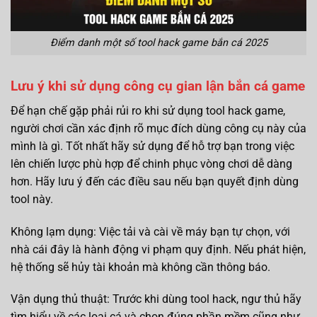
Điểm danh một số tool hack game bắn cá 2025
Lưu ý khi sử dụng công cụ gian lận bắn cá game
Để hạn chế gặp phải rủi ro khi sử dụng tool hack game,
người chơi cần xác định rõ mục đích dùng công cụ này của
mình là gì. Tốt nhất hãy sử dụng để hỗ trợ bạn trong việc
lên chiến lược phù hợp để chinh phục vòng chơi dễ dàng
hơn. Hãy lưu ý đến các điều sau nếu bạn quyết định dùng
tool này.
Không lạm dụng: Việc tải và cài về máy bạn tự chọn, với
nhà cái đây là hành động vi phạm quy định. Nếu phát hiện,
hệ thống sẽ hủy tài khoản mà không cần thông báo.
Vận dụng thủ thuật: Trước khi dùng tool hack, ngư thủ hãy
tìm hiểu về các loại cá và chọn đúng phần mềm cũng như