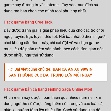
game hay đường truyền internet. Tùy vào mục đích sử
dụng mà bạn chọn cho mình tool phù hợp nhất.
Hack game bằng CreeHack
Đây được đánh giá là giải pháp hiệu quả cho các trò chơi
ngoại tuyến, trực tuyến đều tốt. Nổi bật nhất ở điểm, người
chơi không cần Root máy, chỉ cài đặt về và chọn game,
mục tiêu để phần mềm vận hành theo cách đơn giản nên
được nhiều ngư thủ sử dụng.
👉
Bài viết cùng chủ đề:
BẮN CÁ ĂN XU 98WIN –
SĂN THƯỞNG CỰC ĐÃ, TRÚNG LỚN MỖI NGÀY
Hack game bắn cá bằng Fishing Saga Online Mod
Phần mềm này được hoàn thiện qua nhiều năm nên khi
dùng ngư thủ sẽ được tăng thêm số lượng và các loài cá,
giúp xu hướng tăng lên nhiều lần. Cách sử dụng khá dễ,