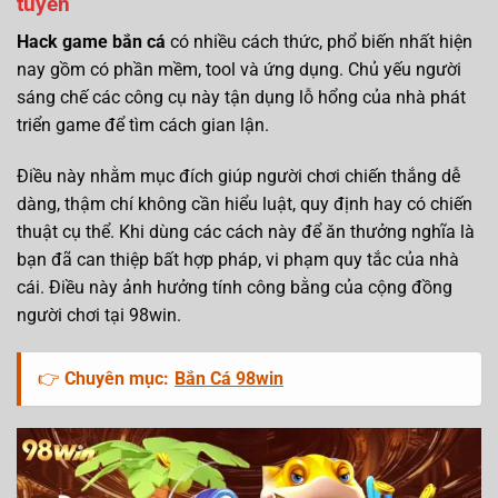
tuyến
Hack game bắn cá
có nhiều cách thức, phổ biến nhất hiện
nay gồm có phần mềm, tool và ứng dụng. Chủ yếu người
sáng chế các công cụ này tận dụng lỗ hổng của nhà phát
triển game để tìm cách gian lận.
Điều này nhằm mục đích giúp người chơi chiến thắng dễ
dàng, thậm chí không cần hiểu luật, quy định hay có chiến
thuật cụ thể. Khi dùng các cách này để ăn thưởng nghĩa là
bạn đã can thiệp bất hợp pháp, vi phạm quy tắc của nhà
cái. Điều này ảnh hưởng tính công bằng của cộng đồng
người chơi tại 98win.
👉
Chuyên mục:
Bắn Cá 98win