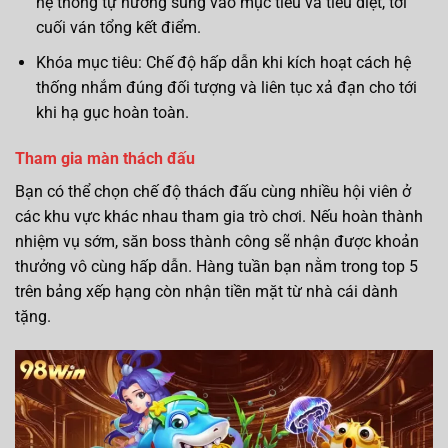
hệ thống tự hướng súng vào mục tiêu và tiêu diệt, tới
cuối ván tổng kết điểm.
Khóa mục tiêu: Chế độ hấp dẫn khi kích hoạt cách hệ
thống nhắm đúng đối tượng và liên tục xả đạn cho tới
khi hạ gục hoàn toàn.
Tham gia màn thách đấu
Bạn có thể chọn chế độ thách đấu cùng nhiều hội viên ở
các khu vực khác nhau tham gia trò chơi. Nếu hoàn thành
nhiệm vụ sớm, săn boss thành công sẽ nhận được khoản
thưởng vô cùng hấp dẫn. Hàng tuần bạn nằm trong top 5
trên bảng xếp hạng còn nhận tiền mặt từ nhà cái dành
tặng.