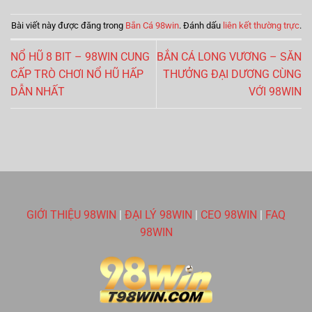
HACK GAME BẮN CÁ – TỰ TIN CHIẾN THẮNG CÙNG
➤
98WIN
Bài viết này được đăng trong
Bắn Cá 98win
. Đánh dấu
liên kết thường trực
.
BẮN CÁ RÙA XANH – 5 MẸO SĂN THƯỞNG HIỆU
➤
NỔ HŨ 8 BIT – 98WIN CUNG
BẮN CÁ LONG VƯƠNG – SĂN
QUẢ CÙNG 98WIN
CẤP TRÒ CHƠI NỔ HŨ HẤP
THƯỞNG ĐẠI DƯƠNG CÙNG
DẪN NHẤT
VỚI 98WIN
BẮN CÁ LONG VƯƠNG – SĂN THƯỞNG ĐẠI
➤
DƯƠNG CÙNG VỚI 98WIN
GIỚI THIỆU 98WIN
|
ĐẠI LÝ 98WIN
|
CEO 98WIN
|
FAQ
98WIN