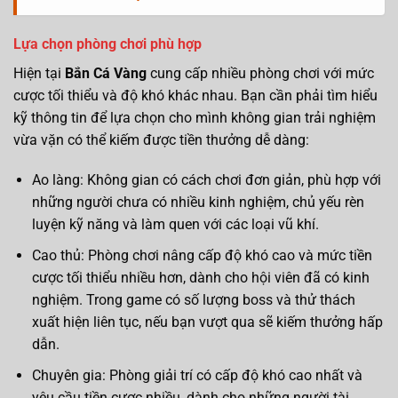
Lựa chọn phòng chơi phù hợp
Hiện tại
Bắn Cá Vàng
cung cấp nhiều phòng chơi với mức
cược tối thiểu và độ khó khác nhau. Bạn cần phải tìm hiểu
kỹ thông tin để lựa chọn cho mình không gian trải nghiệm
vừa vặn có thể kiếm được tiền thưởng dễ dàng:
Ao làng: Không gian có cách chơi đơn giản, phù hợp với
những người chưa có nhiều kinh nghiệm, chủ yếu rèn
luyện kỹ năng và làm quen với các loại vũ khí.
Cao thủ: Phòng chơi nâng cấp độ khó cao và mức tiền
cược tối thiểu nhiều hơn, dành cho hội viên đã có kinh
nghiệm. Trong game có số lượng boss và thử thách
xuất hiện liên tục, nếu bạn vượt qua sẽ kiếm thưởng hấp
dẫn.
Chuyên gia: Phòng giải trí có cấp độ khó cao nhất và
yêu cầu tiền cược nhiều, dành cho những người tài