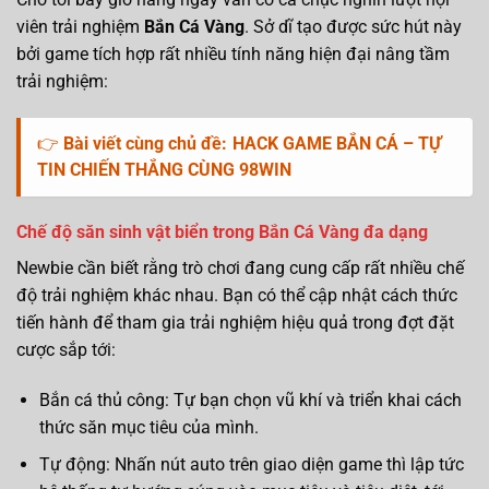
viên trải nghiệm
Bắn Cá Vàng
. Sở dĩ tạo được sức hút này
bởi game tích hợp rất nhiều tính năng hiện đại nâng tầm
trải nghiệm:
👉
Bài viết cùng chủ đề:
HACK GAME BẮN CÁ – TỰ
TIN CHIẾN THẮNG CÙNG 98WIN
Chế độ săn sinh vật biển trong Bắn Cá Vàng đa dạng
Newbie cần biết rằng trò chơi đang cung cấp rất nhiều chế
độ trải nghiệm khác nhau. Bạn có thể cập nhật cách thức
tiến hành để tham gia trải nghiệm hiệu quả trong đợt đặt
cược sắp tới:
Bắn cá thủ công: Tự bạn chọn vũ khí và triển khai cách
thức săn mục tiêu của mình.
Tự động: Nhấn nút auto trên giao diện game thì lập tức