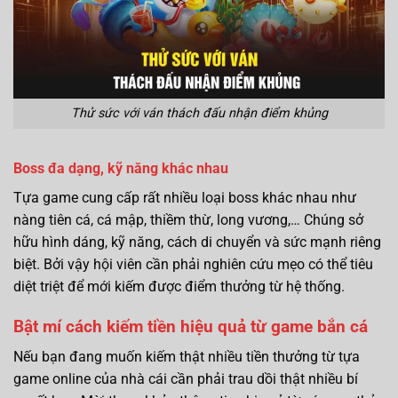
Thử sức với ván thách đấu nhận điểm khủng
Boss đa dạng, kỹ năng khác nhau
Tựa game cung cấp rất nhiều loại boss khác nhau như
nàng tiên cá, cá mập, thiềm thừ, long vương,… Chúng sở
hữu hình dáng, kỹ năng, cách di chuyển và sức mạnh riêng
biệt. Bởi vậy hội viên cần phải nghiên cứu mẹo có thể tiêu
diệt triệt để mới kiếm được điểm thưởng từ hệ thống.
Bật mí cách kiếm tiền hiệu quả từ game bắn cá
Nếu bạn đang muốn kiếm thật nhiều tiền thưởng từ tựa
game online của nhà cái cần phải trau dồi thật nhiều bí