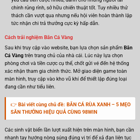
chính rủng rỉnh, sở hữu chiến thuật tốt. Tuy nhiều thử
thách cần vượt qua nhưng nếu hội viên hoàn thành lập
tức nhận chi trả thưởng cực kỳ hấp dẫn.
Cách trải nghiệm Bắn Cá Vàng
Sau khi truy cập vào website, bạn lựa chọn sản phẩm
Bắn
Cá Vàng
trên trang chủ của nhà cái. Lúc này lựa chọn
phòng chơi và tiền cược cụ thể, chốt gửi vé đến hệ thống
xác nhận tham gia chính thức. Mở giao diện game toàn
màn hình, truy cập vào kho vũ khí để thiết lập đúng loại
đang cần như tiểu liên.
👉
Bài viết cùng chủ đề:
BẮN CÁ RÙA XANH – 5 MẸO
SĂN THƯỞNG HIỆU QUẢ CÙNG 98WIN
Các sinh vật biển lần lượt xuất hiện trên màn hình, bạn cần
nhanh tay hướng nòng súng đúng vị trí để xả đạn liên tục