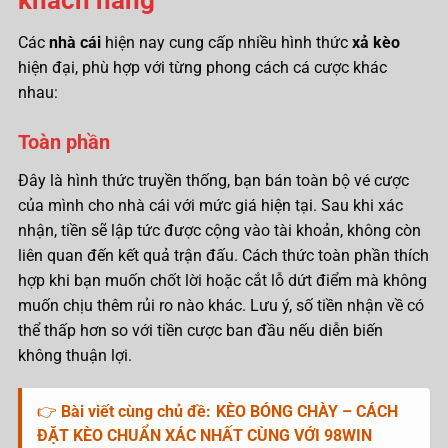
Các
nhà cái
hiện nay cung cấp nhiều hình thức
xả kèo
hiện đại, phù hợp với từng phong cách cá cược khác
nhau:
Toàn phần
Đây là hình thức truyền thống, bạn bán toàn bộ vé cược
của mình cho nhà cái với mức giá hiện tại. Sau khi xác
nhận, tiền sẽ lập tức được cộng vào tài khoản, không còn
liên quan đến kết quả trận đấu. Cách thức toàn phần thích
hợp khi bạn muốn chốt lời hoặc cắt lỗ dứt điểm mà không
muốn chịu thêm rủi ro nào khác. Lưu ý, số tiền nhận về có
thể thấp hơn so với tiền cược ban đầu nếu diễn biến
không thuận lợi.
👉
Bài viết cùng chủ đề:
KÈO BÓNG CHÀY – CÁCH
ĐẶT KÈO CHUẨN XÁC NHẤT CÙNG VỚI 98WIN