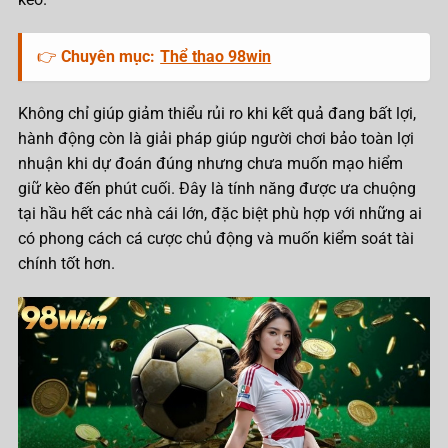
👉
Chuyên mục:
Thể thao 98win
Không chỉ giúp giảm thiểu rủi ro khi kết quả đang bất lợi,
hành động còn là giải pháp giúp người chơi bảo toàn lợi
nhuận khi dự đoán đúng nhưng chưa muốn mạo hiểm
giữ kèo đến phút cuối. Đây là tính năng được ưa chuộng
tại hầu hết các nhà cái lớn, đặc biệt phù hợp với những ai
có phong cách cá cược chủ động và muốn kiểm soát tài
chính tốt hơn.