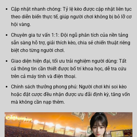
Cập nhật nhanh chóng: Tỷ lệ kèo được cập nhật liên tục
theo diễn biến thực tế, giúp người chơi không bị bỏ lỡ cơ
hội vàng.
Chuyên gia tư vấn 1:1: Đội ngũ phân tích của nền tảng
sẵn sàng hỗ trợ, giải thích kèo, chia sẻ chiến thuật riêng
biệt cho từng người chơi.
Giao diện hiện đại, tối ưu trải nghiệm người dùng: Tất
cả thông tin cần thiết được bố trí khoa học, dễ tra cứu
trên cả máy tính và điện thoại.
Chính sách thưởng phong phú: Người chơi khi soi kèo
hoặc đặt cược đều nhận được ưu đãi định kỳ, tăng vốn
mà không cần nạp thêm.