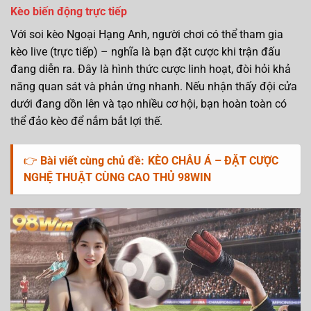
Kèo biến động trực tiếp
Với soi kèo Ngoại Hạng Anh, người chơi có thể tham gia
kèo live (trực tiếp) – nghĩa là bạn đặt cược khi trận đấu
đang diễn ra. Đây là hình thức cược linh hoạt, đòi hỏi khả
năng quan sát và phản ứng nhanh. Nếu nhận thấy đội cửa
dưới đang dồn lên và tạo nhiều cơ hội, bạn hoàn toàn có
thể đảo kèo để nắm bắt lợi thế.
👉
Bài viết cùng chủ đề:
KÈO CHÂU Á – ĐẶT CƯỢC
NGHỆ THUẬT CÙNG CAO THỦ 98WIN