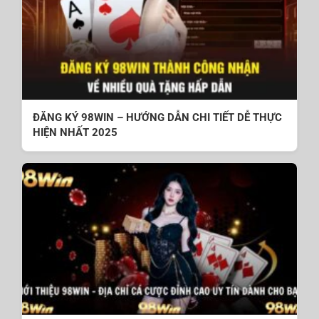
ĐĂNG KÝ 98WIN – HƯỚNG DẪN CHI TIẾT DỄ THỰC
HIỆN NHẤT 2025