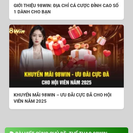
GIỚI THIỆU 98WIN: ĐỊA CHỈ CÁ CƯỢC ĐỈNH CAO SỐ
1 DÀNH CHO BẠN
KHUYẾN MÃI 98WIN – ƯU ĐÃI CỰC ĐÃ CHO HỘI
VIÊN NĂM 2025