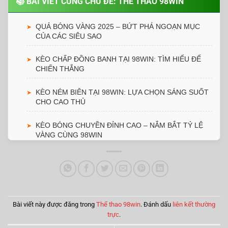
📚 BÀI VIẾT CÙNG CHỦ ĐỀ:
THỂ THAO 98WIN
QUẢ BÓNG VÀNG 2025 – BỨT PHÁ NGOẠN MỤC
➤
CỦA CÁC SIÊU SAO
KÈO CHẤP ĐỒNG BANH TẠI 98WIN: TÌM HIỂU ĐỂ
➤
CHIẾN THẮNG
KÈO NÉM BIÊN TẠI 98WIN: LỰA CHỌN SÁNG SUỐT
➤
CHO CAO THỦ
KÈO BÓNG CHUYỀN ĐỈNH CAO – NẮM BẮT TỶ LỆ
➤
VÀNG CÙNG 98WIN
KÈO BÓNG CHÀY – CÁCH ĐẶT KÈO CHUẨN XÁC
➤
NHẤT CÙNG VỚI 98WIN
KÈO CHÂU ÂU – HÌNH THỨC CƯỢC LÊN NGÔI TẠI
➤
98WIN
Bài viết này được đăng trong
Thể thao 98win
. Đánh dấu
liên kết thường
trực
.
XẢ KÈO LINH HOẠT, BÍ KÍP ĐẶT CƯỢC CÙNG 98WIN
➤