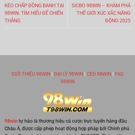
KÈO CHẤP ĐỒNG BANH TẠI
SICBO 98WIN – KHÁM PHÁ
SẢNH SABA 98WIN – SẢNH CƯỢC ĐƯỢC HỘI VIÊN
➤
98WIN: TÌM HIỂU ĐỂ CHIẾN
THẾ GIỚI XÚC XẮC NĂNG
ĐÁNH GIÁ UY TÍN
THẮNG
ĐỘNG 2025
KÈO RUNG 98WIN: HÉ LỘ TUYỆT CHIÊU CÁ CƯỢC
➤
TỪ CAO THỦ
KÈO PHẠT GÓC 98WIN: NƠI MỖI QUẢ ĐÁ BIÊN ĐEM
➤
LẠI MAY MẮN
KÈO CHÂU Á – ĐẶT CƯỢC NGHỆ THUẬT CÙNG
➤
GIỚI THIỆU 98WIN
|
ĐẠI LÝ 98WIN
|
CEO 98WIN
|
FAQ
CAO THỦ 98WIN
98WIN
98win
tự hào là thương hiệu cá cược trực tuyến hàng đầu
Châu Á, được cấp phép hoạt động hợp pháp bởi Chính phủ