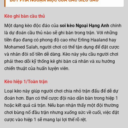
Kèo ghi bàn cầu thủ
Một dạng kèo độc đáo của
soi kèo Ngoại Hạng Anh
chính
là dự đoán cầu thủ nào sẽ ghi bàn trong trận. Với những
tiền đạo đang có phong độ cao như Erling Haaland hay
Mohamed Salah, người chơi có thể tận dụng để đặt cược
và nhân đôi số tiền dễ dàng. Kèo này yêu cầu người chơi
phải theo dõi kỹ thống kê ghi bàn cá nhân và xu hướng
chiến thuật của huấn luyện viên.
Kèo hiệp 1/Toàn trận
Loại kèo này giúp người chơi chia nhỏ trận đấu để dễ dự
đoán hơn. Bạn có thể cược đội nào dẫn bàn trong hiệp 1
hoặc kết quả cả trận. Nếu bạn nhận thấy một đội thường
chơi bùng nổ đầu trận nhưng xuống sức về cuối, việc đặt
cược vào hiệp 1 sẽ mang lại lợi thế rõ rệt.