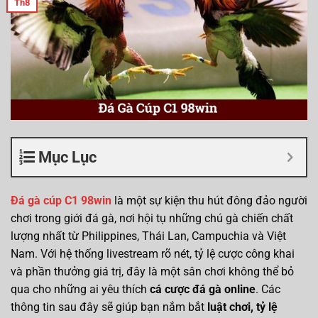
Th8
Mục Lục
Đá gà cúp C1 98win
là một sự kiện thu hút đông đảo người
chơi trong giới đá gà, nơi hội tụ những chú gà chiến chất
lượng nhất từ Philippines, Thái Lan, Campuchia và Việt
Nam. Với hệ thống livestream rõ nét, tỷ lệ cược công khai
và phần thưởng giá trị, đây là một sân chơi không thể bỏ
qua cho những ai yêu thích
cá cược đá gà online
. Các
thông tin sau đây sẽ giúp bạn nắm bắt
luật chơi, tỷ lệ