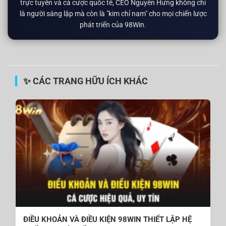
trực tuyến và cá cược quốc tế, CEO Nguyễn Hưng không chỉ
là người sáng lập mà còn là "kim chỉ nam" cho mọi chiến lược
phát triển của 98Win.
✨ CÁC TRANG HỮU ÍCH KHÁC
ĐIỀU KHOẢN VÀ ĐIỀU KIỆN 98WIN THIẾT LẬP HỆ