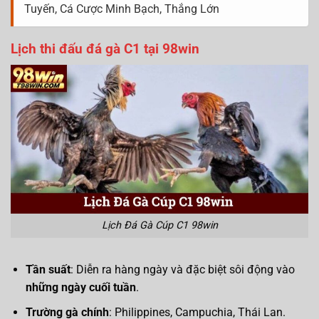
Tuyến, Cá Cược Minh Bạch, Thắng Lớn
Lịch thi đấu đá gà C1 tại 98win
Lịch Đá Gà Cúp C1 98win
Tần suất
: Diễn ra hàng ngày và đặc biệt sôi động vào
những ngày cuối tuần
.
Trường gà chính
: Philippines, Campuchia, Thái Lan.