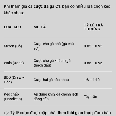
Khi tham gia
cá cược đá gà C1
, bạn có nhiều lựa chọn kèo
khác nhau:
TỶ LỆ TRẢ
LOẠI KÈO
MÔ TẢ
THƯỞNG
Cược cho gà nhà (gà chủ
Meron (Đỏ)
0.85 – 0.95
sới)
Cược cho gà khách (gà
Wala (Xanh)
0.85 – 0.95
thách đấu)
BDD (Draw –
Cược hai gà hòa nhau
1:8 – 1:10
Hòa)
Kèo chấp
Áp dụng khi 2 gà chênh lệch
Tùy trận
(Handicap)
đẳng cấp
👉 Tỷ lệ cược được cập nhật
theo thời gian thực
, đảm bảo