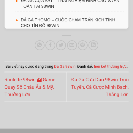
ĐÁ GÀ CỰA SẮT – TRẢI NGHIỆM ĐỈNH CAO VÀ AN
➤
TOÀN TẠI 98WIN
ĐÁ GÀ THOMO – CUỘC CHẠM TRÁN KỊCH TÍNH
➤
CHO TÍN ĐỒ 98WIN
Bài viết này được đăng trong
Đá Gà 98win
. Đánh dấu
liên kết thường trực
.
Roulette 98win 🎰 Game
Đá Gà Cựa Dao 98win Trực
Quay Số Châu Âu & Mỹ,
Tuyến, Cá Cược Minh Bạch,
Thưởng Lớn
Thắng Lớn