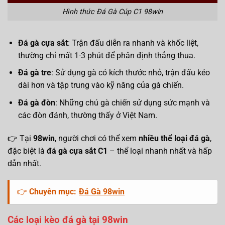
Hình thức Đá Gà Cúp C1 98win
Đá gà cựa sắt
: Trận đấu diễn ra nhanh và khốc liệt,
thường chỉ mất 1-3 phút để phân định thắng thua.
Đá gà tre
: Sử dụng gà có kích thước nhỏ, trận đấu kéo
dài hơn và tập trung vào kỹ năng của gà chiến.
Đá gà đòn
: Những chú gà chiến sử dụng sức mạnh và
các đòn đánh, thường thấy ở Việt Nam.
👉 Tại
98win
, người chơi có thể xem
nhiều thể loại đá gà
,
đặc biệt là
đá gà cựa sắt C1
– thể loại nhanh nhất và hấp
dẫn nhất.
👉
Chuyên mục:
Đá Gà 98win
Các loại kèo đá gà tại 98win