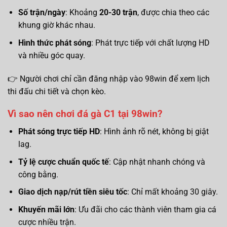
Số trận/ngày
: Khoảng
20-30 trận
, được chia theo các
khung giờ khác nhau.
Hình thức phát sóng
: Phát trực tiếp với chất lượng HD
và nhiều góc quay.
👉 Người chơi chỉ cần đăng nhập vào 98win để xem lịch
thi đấu chi tiết và chọn kèo.
Vì sao nên chơi đá gà C1 tại 98win?
Phát sóng trực tiếp HD
: Hình ảnh rõ nét, không bị giật
lag.
Tỷ lệ cược chuẩn quốc tế
: Cập nhật nhanh chóng và
công bằng.
Giao dịch nạp/rút tiền siêu tốc
: Chỉ mất khoảng 30 giây.
Khuyến mãi lớn
: Ưu đãi cho các thành viên tham gia cá
cược nhiều trận.