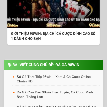
GIỚI THIỆU 98WIN: ĐỊA CHỈ CÁ CƯỢC ĐỈNH CAO SỐ
1 DÀNH CHO BẠN
📚 BÀI VIẾT CÙNG CHỦ ĐỀ:
ĐÁ GÀ 98WIN
Đá Gà Trực Tiếp 98win – Xem & Cá Cược Online
➤
Chuẩn HD
Đá Gà Cựa Dao 98win Trực Tuyến, Cá Cược Minh
➤
Bạch, Thắng Lớn