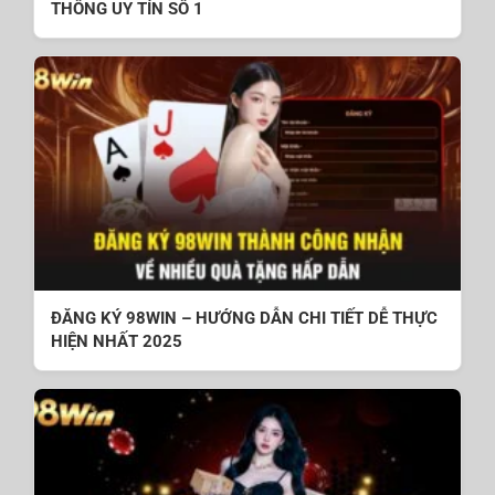
THỐNG UY TÍN SỐ 1
ĐĂNG KÝ 98WIN – HƯỚNG DẪN CHI TIẾT DỄ THỰC
HIỆN NHẤT 2025