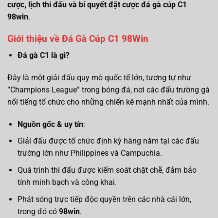
cược, lịch thi đấu và bí quyết đặt cược đá gà cúp C1
98win
.
Giới thiệu về Đá Gà Cúp C1 98Win
Đá gà C1 là gì?
Đây là một giải đấu quy mô quốc tế lớn, tương tự như
“Champions League” trong bóng đá, nơi các đấu trường gà
nổi tiếng tổ chức cho những chiến kê mạnh nhất của mình.
Nguồn gốc & uy tín
:
Giải đấu được tổ chức định kỳ hàng năm tại các đấu
trường lớn như Philippines và Campuchia.
Quá trình thi đấu được kiểm soát chặt chẽ, đảm bảo
tính minh bạch và công khai.
Phát sóng trực tiếp độc quyền trên các nhà cái lớn,
trong đó có
98win
.