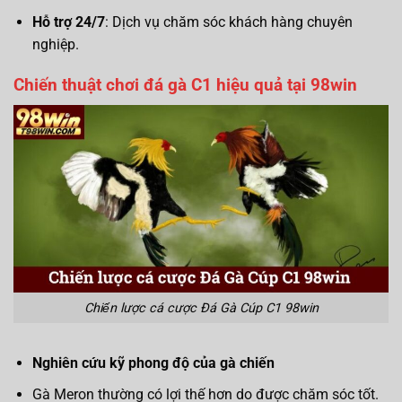
Hỗ trợ 24/7
: Dịch vụ chăm sóc khách hàng chuyên
nghiệp.
Chiến thuật chơi đá gà C1 hiệu quả tại 98win
Chiến lược cá cược Đá Gà Cúp C1 98win
Nghiên cứu kỹ phong độ của gà chiến
Gà Meron thường có lợi thế hơn do được chăm sóc tốt.