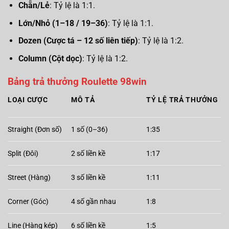
Chẵn/Lẻ
: Tỷ lệ là 1:1.
Lớn/Nhỏ (1–18 / 19–36)
: Tỷ lệ là 1:1.
Dozen (Cược tá – 12 số liên tiếp)
: Tỷ lệ là 1:2.
Column (Cột dọc)
: Tỷ lệ là 1:2.
Bảng trả thưởng Roulette 98win
LOẠI CƯỢC
MÔ TẢ
TỶ LỆ TRẢ THƯỞNG
Straight (Đơn số)
1 số (0–36)
1:35
Split (Đôi)
2 số liền kề
1:17
Street (Hàng)
3 số liền kề
1:11
Corner (Góc)
4 số gần nhau
1:8
Line (Hàng kép)
6 số liền kề
1:5