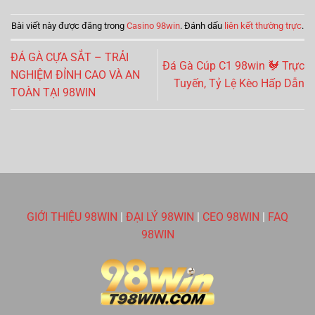
BACCARAT – ĐỈNH CAO CÁ CƯỢC BÀI CÀO TRỰC
➤
TUYẾN TẠI 98WIN
Bài viết này được đăng trong
Casino 98win
. Đánh dấu
liên kết thường trực
.
ĐÁ GÀ CỰA SẮT – TRẢI
Đá Gà Cúp C1 98win 🐓 Trực
NGHIỆM ĐỈNH CAO VÀ AN
Tuyến, Tỷ Lệ Kèo Hấp Dẫn
TOÀN TẠI 98WIN
GIỚI THIỆU 98WIN
|
ĐẠI LÝ 98WIN
|
CEO 98WIN
|
FAQ
98WIN