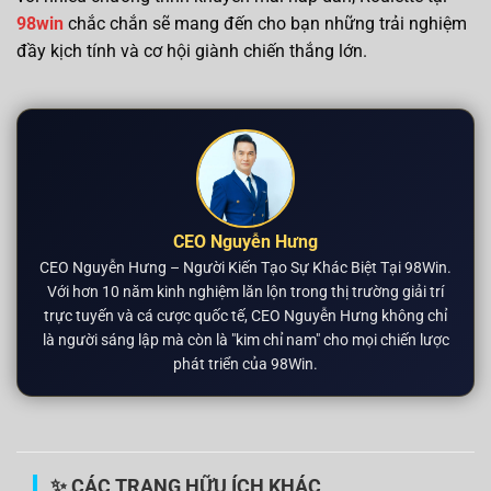
98win
chắc chắn sẽ mang đến cho bạn những trải nghiệm
đầy kịch tính và cơ hội giành chiến thắng lớn.
CEO Nguyễn Hưng
CEO Nguyễn Hưng – Người Kiến Tạo Sự Khác Biệt Tại 98Win.
Với hơn 10 năm kinh nghiệm lăn lộn trong thị trường giải trí
trực tuyến và cá cược quốc tế, CEO Nguyễn Hưng không chỉ
là người sáng lập mà còn là "kim chỉ nam" cho mọi chiến lược
phát triển của 98Win.
✨ CÁC TRANG HỮU ÍCH KHÁC