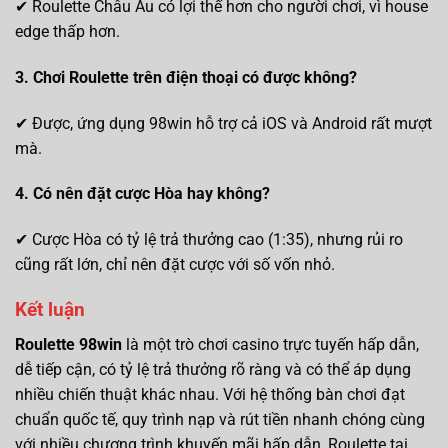
✔ Roulette Châu Âu có lợi thế hơn cho người chơi, vì house
edge thấp hơn.
3. Chơi Roulette trên điện thoại có được không?
✔ Được, ứng dụng 98win hỗ trợ cả iOS và Android rất mượt
mà.
4. Có nên đặt cược Hòa hay không?
✔ Cược Hòa có tỷ lệ trả thưởng cao (1:35), nhưng rủi ro
cũng rất lớn, chỉ nên đặt cược với số vốn nhỏ.
Kết luận
Roulette 98win
là một trò chơi casino trực tuyến hấp dẫn,
dễ tiếp cận, có tỷ lệ trả thưởng rõ ràng và có thể áp dụng
nhiều chiến thuật khác nhau. Với hệ thống bàn chơi đạt
chuẩn quốc tế, quy trình nạp và rút tiền nhanh chóng cùng
với nhiều chương trình khuyến mãi hấp dẫn, Roulette tại