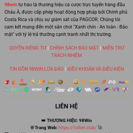
98win
tự hào là thương hiệu cá cược trực tuyến hàng đầu
Châu Á, được cấp phép hoạt động hợp pháp bởi Chính phủ
Costa Rica và chịu sự giám sát của PAGCOR. Chúng tôi
cam kết mang đến một sân chơi "Xanh chín - An toàn - Bảo
mật" với tỷ lệ trả thưởng cạnh tranh nhất thị trường.
QUYỀN RIÊNG TƯ
|
CHÍNH SÁCH BẢO MẬT
|
MIỄN TRỪ
TRÁCH NHIỆM
TIN ĐỒN 98WIN LỪA ĐẢO
|
ĐIỀU KHOẢN VÀ ĐIỀU KIỆN
LIÊN HỆ
👑
THƯƠNG HIỆU: 98Win
🌐
Trang Web:
https://1stbet.club/
🚀