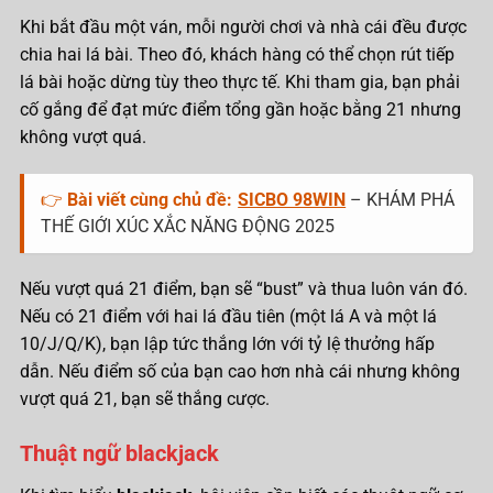
Khi bắt đầu một ván, mỗi người chơi và nhà cái đều được
chia hai lá bài. Theo đó, khách hàng có thể chọn rút tiếp
lá bài hoặc dừng tùy theo thực tế. Khi tham gia, bạn phải
cố gắng để đạt mức điểm tổng gần hoặc bằng 21 nhưng
không vượt quá.
👉
Bài viết cùng chủ đề:
SICBO 98WIN
– KHÁM PHÁ
THẾ GIỚI XÚC XẮC NĂNG ĐỘNG 2025
Nếu vượt quá 21 điểm, bạn sẽ “bust” và thua luôn ván đó.
Nếu có 21 điểm với hai lá đầu tiên (một lá A và một lá
10/J/Q/K), bạn lập tức thắng lớn với tỷ lệ thưởng hấp
dẫn. Nếu điểm số của bạn cao hơn nhà cái nhưng không
vượt quá 21, bạn sẽ thắng cược.
Thuật ngữ blackjack