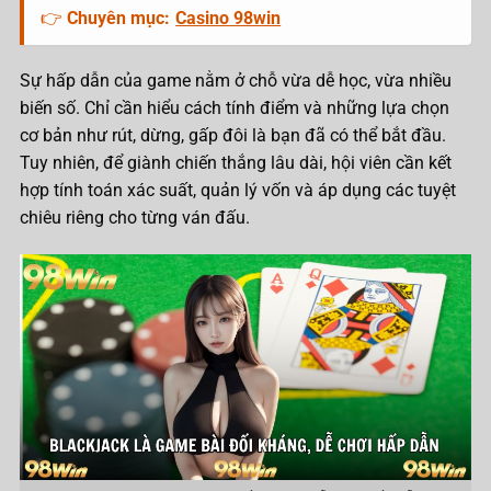
👉
Chuyên mục:
Casino 98win
Sự hấp dẫn của game nằm ở chỗ vừa dễ học, vừa nhiều
biến số. Chỉ cần hiểu cách tính điểm và những lựa chọn
cơ bản như rút, dừng, gấp đôi là bạn đã có thể bắt đầu.
Tuy nhiên, để giành chiến thắng lâu dài, hội viên cần kết
hợp tính toán xác suất, quản lý vốn và áp dụng các tuyệt
chiêu riêng cho từng ván đấu.