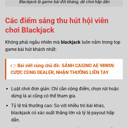
Blackjack là game bài đối kháng, dễ chơi hấp dẫn
Các điểm sáng thu hút hội viên
chơi Blackjack
Không phải ngẫu nhiên mà
blackjack
luôn nằm trong top
game bài hút khách nhất:
👉
Bài viết cùng chủ đề:
SẢNH CASINO AE 98WIN:
CƯỢC CÙNG DEALER, NHẬN THƯỞNG LIỀN TAY
Luật chơi đơn giản: Chỉ cần cộng điểm, chọn rút hoặc
dừng là ai cũng có thể tham gia.
Tỷ lệ trả thưởng cao: So với nhiều trò bài khác,
blackjack có xác suất thắng lớn và tỷ lệ payout hấp
dẫn.