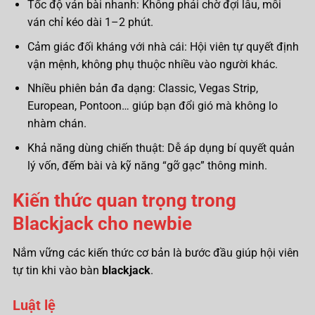
Tốc độ ván bài nhanh: Không phải chờ đợi lâu, mỗi
ván chỉ kéo dài 1–2 phút.
Cảm giác đối kháng với nhà cái: Hội viên tự quyết định
vận mệnh, không phụ thuộc nhiều vào người khác.
Nhiều phiên bản đa dạng: Classic, Vegas Strip,
European, Pontoon… giúp bạn đổi gió mà không lo
nhàm chán.
Khả năng dùng chiến thuật: Dễ áp dụng bí quyết quản
lý vốn, đếm bài và kỹ năng “gỡ gạc” thông minh.
Kiến thức quan trọng trong
Blackjack cho newbie
Nắm vững các kiến thức cơ bản là bước đầu giúp hội viên
tự tin khi vào bàn
blackjack
.
Luật lệ