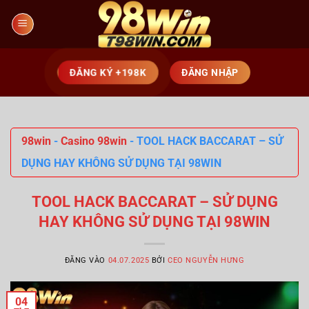
Bỏ
qua
nội
dung
ĐĂNG KÝ +198K
ĐĂNG NHẬP
98win
-
Casino 98win
-
TOOL HACK BACCARAT – SỬ
DỤNG HAY KHÔNG SỬ DỤNG TẠI 98WIN
TOOL HACK BACCARAT – SỬ DỤNG
HAY KHÔNG SỬ DỤNG TẠI 98WIN
ĐĂNG VÀO
04.07.2025
BỞI
CEO NGUYỄN HƯNG
04