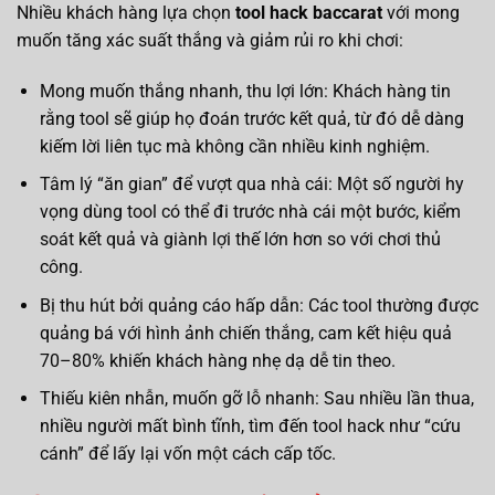
Nhiều khách hàng lựa chọn
tool hack baccarat
với mong
muốn tăng xác suất thắng và giảm rủi ro khi chơi:
Mong muốn thắng nhanh, thu lợi lớn: Khách hàng tin
rằng tool sẽ giúp họ đoán trước kết quả, từ đó dễ dàng
kiếm lời liên tục mà không cần nhiều kinh nghiệm.
Tâm lý “ăn gian” để vượt qua nhà cái: Một số người hy
vọng dùng tool có thể đi trước nhà cái một bước, kiểm
soát kết quả và giành lợi thế lớn hơn so với chơi thủ
công.
Bị thu hút bởi quảng cáo hấp dẫn: Các tool thường được
quảng bá với hình ảnh chiến thắng, cam kết hiệu quả
70–80% khiến khách hàng nhẹ dạ dễ tin theo.
Thiếu kiên nhẫn, muốn gỡ lỗ nhanh: Sau nhiều lần thua,
nhiều người mất bình tĩnh, tìm đến tool hack như “cứu
cánh” để lấy lại vốn một cách cấp tốc.