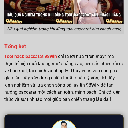
Hậu quả nghiêm trọng khi dùng tool baccarat của khách hàng
Tổng kết
Tool hack baccarat 98win
chỉ là lời hứa “trên mây” mà
thực tế hiệu quả không như quảng cáo, tiềm ẩn nhiều rủi ro
về bảo mật, tài chính và pháp lý. Thay vì tin vào công cụ
gian lận, hãy xây dựng chiến thuật quản lý vốn, tích lũy
kinh nghiệm và lựa chọn sòng bài uy tín 98WIN để tận
hưởng baccarat một cách an toàn, minh bạch. Chỉ có kiến
thức và sự tỉnh táo mới giúp bạn chiến thắng lâu dài!