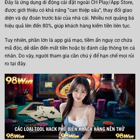
Đây là ứng dụng di động cài đặt ngoài CH Play/App Store,
được giới thiệu có khả năng “can thiệp sâu”, thay đổi giao
diện và dự đoán trước bài của nhà cái. Nhiều nơi quảng bá
hiệu quả lên đến 80%, giúp khách hàng kiếm tiền liên tục.
Tuy nhiên, phần lớn là app giả mạo, tiềm ẩn nguy cơ chứa
mã độc, dễ dẫn đến mất tiền hoặc bị đánh cắp thông tin cá
nhân. Do vậy, người tham gia cần chú ý để hạn chế mọi rủi
ro tại đây.