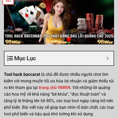
Th7
Mục Lục
Tool hack baccarat
là chủ đề được nhiều người chơi tìm
kiếm với mong muốn tối ưu hóa lợi nhuận và giảm thiểu rủi
ro khi tham gia tại
trang chủ 98WIN
. Với những lời quảng
cáo hoa mỹ về khả năng “bẻ khóa”, “đọc thuật toán” và
tăng tỷ lệ thắng lên tới 80%, các loại tool ngày càng trở nên
phổ biến. Bài viết này sẽ giúp bạn nhìn rõ bản chất, các loại
tool phổ biến và hậu quả khó lường khi sử dụng.