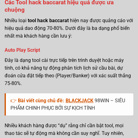
Các Tool hack baccarat hiệu quả được ưa
chuộng
Nhiều loại
tool hack baccarat
hiện nay được quảng cáo với
hiệu quả dao động 70-80%. Dưới đây là ba dạng phổ biến
nhất mà khách hàng cần lưu ý:
Auto Play Script
Đây là dạng tool cài trực tiếp trên trình duyệt hoặc máy
tính, có khả năng tự động phân tích lịch sử cầu bài, dự
đoán cửa đặt tiếp theo (Player/Banker) với xác suất thắng
75-80%.
👉
Bài viết cùng chủ đề:
BLACKJACK
98WIN – SIÊU
PHẨM CHINH PHỤC BỞI SỰ KỊCH TÍNH
Nhiều khách hàng được “dụ” rằng chỉ cần bật tool, mọi
thao tác sẽ tự động mà không cần suy nghĩ. Tuy nhiên,