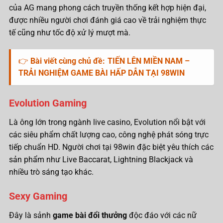
của AG mang phong cách truyền thống kết hợp hiện đại,
được nhiều người chơi đánh giá cao về trải nghiệm thực
tế cũng như tốc độ xử lý mượt mà.
👉
Bài viết cùng chủ đề:
TIẾN LÊN MIỀN NAM –
TRẢI NGHIỆM GAME BÀI HẤP DẪN TẠI 98WIN
Evolution Gaming
Là ông lớn trong ngành live casino, Evolution nổi bật với
các siêu phẩm chất lượng cao, công nghệ phát sóng trực
tiếp chuẩn HD. Người chơi tại 98win đặc biệt yêu thích các
sản phẩm như Live Baccarat, Lightning Blackjack và
nhiều trò sáng tạo khác.
Sexy Gaming
Đây là sảnh
game bài đổi thưởng
độc đáo với các nữ