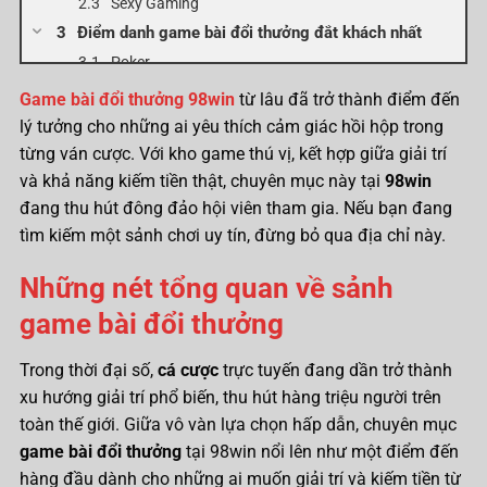
Sexy Gaming
Điểm danh game bài đổi thưởng đắt khách nhất
Poker
Blackjack
Game bài đổi thưởng 98win
từ lâu đã trở thành điểm đến
Tiến lên miền Nam
lý tưởng cho những ai yêu thích cảm giác hồi hộp trong
Sâm lốc
từng ván cược. Với kho game thú vị, kết hợp giữa giải trí
Kết luận
và khả năng kiếm tiền thật, chuyên mục này tại
98win
✨ CÁC TRANG HỮU ÍCH KHÁC
đang thu hút đông đảo hội viên tham gia. Nếu bạn đang
tìm kiếm một sảnh chơi uy tín, đừng bỏ qua địa chỉ này.
📚 BÀI VIẾT CÙNG CHỦ ĐỀ: Game bài 98win
Những nét tổng quan về sảnh
game bài đổi thưởng
Trong thời đại số,
cá cược
trực tuyến đang dần trở thành
xu hướng giải trí phổ biến, thu hút hàng triệu người trên
toàn thế giới. Giữa vô vàn lựa chọn hấp dẫn, chuyên mục
game bài đổi thưởng
tại 98win nổi lên như một điểm đến
hàng đầu dành cho những ai muốn giải trí và kiếm tiền từ