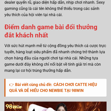
dealer quyến rũ, giao diện hấp dẫn, nhịp chơi nhanh. Sexy
gaming cũng là cái tên không thể thiếu trong các sảnh
yêu thích của hội viên tại nhà cái.
Điểm danh game bài đổi thưởng
đắt khách nhất
Với sức hút mạnh mẽ từ cộng đồng yêu thích cá cược trực
tuyến, hàng loạt siêu phẩm đã nhanh chóng trở thành lựa
chọn hàng đầu của người chơi tại nhà cái. Những tựa
game dưới đây không chỉ nổi bật về tính giải trí mà còn
mang lại cơ hội trúng thưởng hấp dẫn.
👉
Bài viết cùng chủ đề:
CÁCH CHƠI CATTE HIỆU
QUẢ VÀ DỄ HIỂU CHO NEWBIE TẠI 98WIN