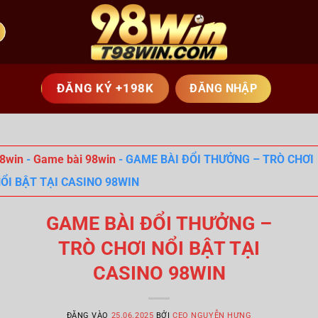
ĐĂNG KÝ +198K
ĐĂNG NHẬP
8win
-
Game bài 98win
-
GAME BÀI ĐỔI THƯỞNG – TRÒ CHƠI
ỔI BẬT TẠI CASINO 98WIN
GAME BÀI ĐỔI THƯỞNG –
TRÒ CHƠI NỔI BẬT TẠI
CASINO 98WIN
ĐĂNG VÀO
25.06.2025
BỞI
CEO NGUYỄN HƯNG