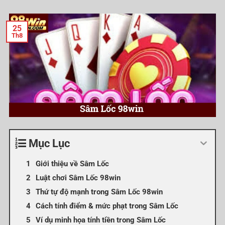
25
Th8
Mục Lục
Giới thiệu về Sâm Lốc
Luật chơi Sâm Lốc 98win
Thứ tự độ mạnh trong Sâm Lốc 98win
Cách tính điểm & mức phạt trong Sâm Lốc
Ví dụ minh họa tính tiền trong Sâm Lốc