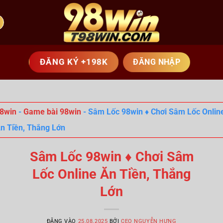
ĐĂNG KÝ +198K
ĐĂNG NHẬP
8win
-
Game bài 98win
-
Sâm Lốc 98win ♦️ Chơi Sâm Lốc Onlin
n Tiền, Thắng Lớn
Sâm Lốc 98win ♦️ Chơi Sâm
Lốc Online Ăn Tiền, Thắng
Lớn
ĐĂNG VÀO
25.08.2025
BỞI
CEO NGUYỄN HƯNG