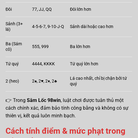
Đôi
77, JJ, QQ
Đôi lớn hơn
Sảnh (3+
4-5-6-7, 9-10-J-Q
Sảnh dài hoặc cao hơn
lá)
Ba (Sám
555, 999
Ba lớn hơn
cô)
Tứ quý
4444, KKKK
Tứ quý lớn hơn
Lá cao nhất, chỉ bị chặn bởi tứ
2 (heo)
2♠, 2♥, 2♦, 2♣
quý
👉 Trong
Sâm Lốc 98win
, luật chơi được tuân thủ một
cách chính xác, đảm bảo tính công bằng và không có sự
thiên vị, kết quả luôn minh bạch.
Cách tính điểm & mức phạt trong