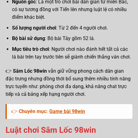
Nguồn gốc
: Là một trò chơi bài dân gian từ miền Bắc,
có sự tương đồng với Tiến lên nhưng luật lệ có nhiều
điểm khác biệt.
Số lượng người chơi
: Từ 2 đến 4 người chơi.
Bộ bài sử dụng
: Bộ bài Tây gồm 52 lá.
Mục tiêu trò chơi
: Người chơi nào đánh hết tất cả các
lá bài trên tay trước tiên sẽ giành chiến thắng ván chơi.
👉
Sâm Lốc 98win
vẫn giữ vững phong cách dân gian
đặc trưng nhưng đồng thời bổ sung thêm nhiều tính năng
trực tuyến như: phòng chơi đa dạng, khả năng chat trực
tiếp và cả bảng xếp hạng người chơi.
👉
Chuyên mục:
Game bài 98win
Luật chơi Sâm Lốc 98win