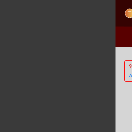
Bỏ
qua
nội
dung
9
Ă