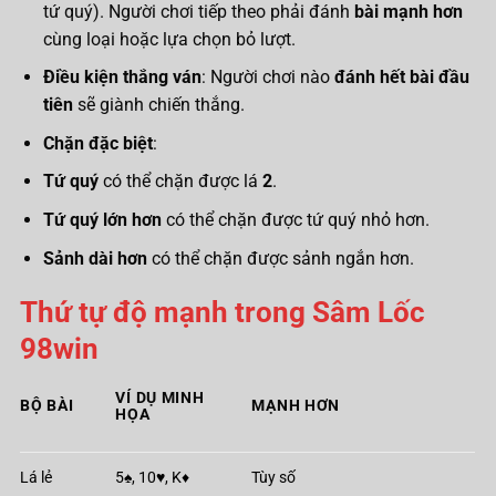
tứ quý). Người chơi tiếp theo phải đánh
bài mạnh hơn
cùng loại hoặc lựa chọn bỏ lượt.
Điều kiện thắng ván
: Người chơi nào
đánh hết bài đầu
tiên
sẽ giành chiến thắng.
Chặn đặc biệt
:
Tứ quý
có thể chặn được lá
2
.
Tứ quý lớn hơn
có thể chặn được tứ quý nhỏ hơn.
Sảnh dài hơn
có thể chặn được sảnh ngắn hơn.
Thứ tự độ mạnh trong Sâm Lốc
98win
VÍ DỤ MINH
BỘ BÀI
MẠNH HƠN
HỌA
Lá lẻ
5♠, 10♥, K♦
Tùy số