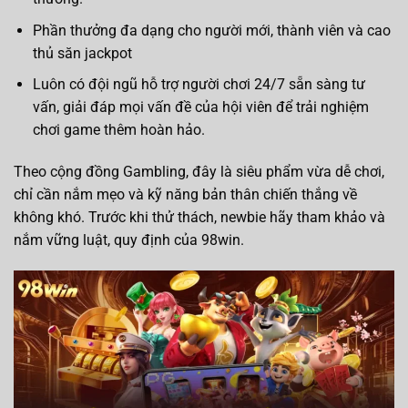
Phần thưởng đa dạng cho người mới, thành viên và cao
thủ săn jackpot
Luôn có đội ngũ hỗ trợ người chơi 24/7 sẵn sàng tư
vấn, giải đáp mọi vấn đề của hội viên để trải nghiệm
chơi game thêm hoàn hảo.
Theo cộng đồng Gambling, đây là siêu phẩm vừa dễ chơi,
chỉ cần nắm mẹo và kỹ năng bản thân chiến thắng về
không khó. Trước khi thử thách, newbie hãy tham khảo và
nắm vững luật, quy định của 98win.