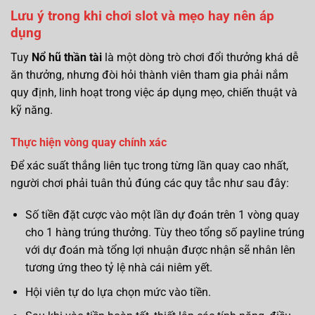
Lưu ý trong khi chơi slot và mẹo hay nên áp
dụng
Tuy
Nổ hũ thần tài
là một dòng trò chơi đổi thưởng khá dễ
ăn thưởng, nhưng đòi hỏi thành viên tham gia phải nắm
quy định, linh hoạt trong việc áp dụng mẹo, chiến thuật và
kỹ năng.
Thực hiện vòng quay chính xác
Để xác suất thắng liên tục trong từng lần quay cao nhất,
người chơi phải tuân thủ đúng các quy tắc như sau đây:
Số tiền đặt cược vào một lần dự đoán trên 1 vòng quay
cho 1 hàng trúng thưởng. Tùy theo tổng số payline trúng
với dự đoán mà tổng lợi nhuận được nhận sẽ nhân lên
tương ứng theo tỷ lệ nhà cái niêm yết.
Hội viên tự do lựa chọn mức vào tiền.