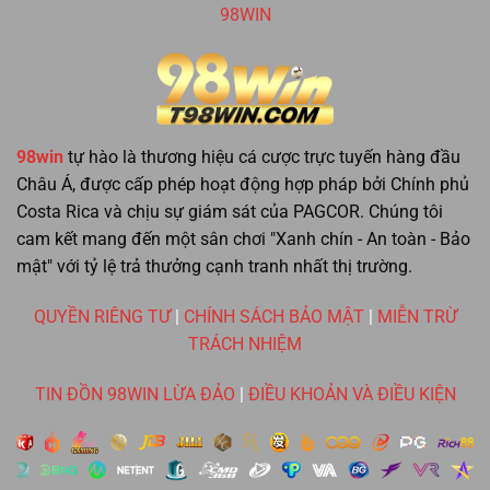
98WIN
98win
tự hào là thương hiệu cá cược trực tuyến hàng đầu
Châu Á, được cấp phép hoạt động hợp pháp bởi Chính phủ
Costa Rica và chịu sự giám sát của PAGCOR. Chúng tôi
cam kết mang đến một sân chơi "Xanh chín - An toàn - Bảo
mật" với tỷ lệ trả thưởng cạnh tranh nhất thị trường.
QUYỀN RIÊNG TƯ
|
CHÍNH SÁCH BẢO MẬT
|
MIỄN TRỪ
TRÁCH NHIỆM
TIN ĐỒN 98WIN LỪA ĐẢO
|
ĐIỀU KHOẢN VÀ ĐIỀU KIỆN