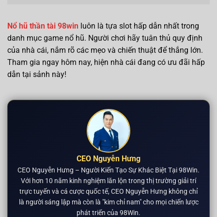
Nổ hũ thần tài 98win
luôn là tựa slot hấp dẫn nhất trong
danh mục game nổ hũ. Người chơi hãy tuân thủ quy định
của nhà cái, nắm rõ các mẹo và chiến thuật để thắng lớn.
Tham gia ngay hôm nay, hiện nhà cái đang có ưu đãi hấp
dẫn tại sảnh này!
CEO Nguyễn Hưng
CEO Nguyễn Hưng – Người Kiến Tạo Sự Khác Biệt Tại 98Win.
Với hơn 10 năm kinh nghiệm lăn lộn trong thị trường giải trí
trực tuyến và cá cược quốc tế, CEO Nguyễn Hưng không chỉ
là người sáng lập mà còn là "kim chỉ nam" cho mọi chiến lược
phát triển của 98Win.