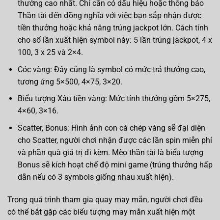
thưởng cao nhất. Chỉ cần có dấu hiệu hoặc thông báo
Thần tài đến đồng nghĩa với việc bạn sắp nhận được
tiền thưởng hoặc khả năng trúng jackpot lớn. Cách tính
cho số lần xuất hiện symbol này: 5 lần trúng jackpot, 4 x
100, 3 x 25 và 2×4.
Cóc vàng: Đây cũng là symbol có mức trả thưởng cao,
tương ứng 5×500, 4×75, 3×20.
Biểu tượng Xâu tiền vàng: Mức tính thưởng gồm 5×275,
4×60, 3×16.
Scatter, Bonus: Hình ảnh con cá chép vàng sẽ đại diện
cho Scatter, người chơi nhận được các lần spin miễn phí
và phần quà giá trị đi kèm. Mèo thần tài là biểu tượng
Bonus sẽ kích hoạt chế độ mini game (trúng thưởng hấp
dẫn nếu có 3 symbols giống nhau xuất hiện).
Trong quá trình tham gia quay may mắn, người chơi đều
có thể bắt gặp các biểu tượng may mắn xuất hiện một