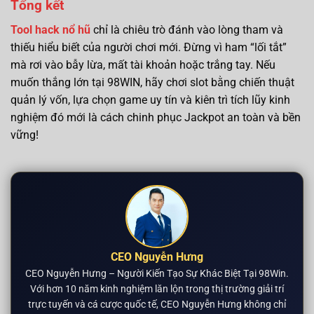
Tổng kết
Tool hack nổ hũ
chỉ là chiêu trò đánh vào lòng tham và
thiếu hiểu biết của người chơi mới. Đừng vì ham “lối tắt”
mà rơi vào bẫy lừa, mất tài khoản hoặc trắng tay. Nếu
muốn thắng lớn tại 98WIN, hãy chơi slot bằng chiến thuật
quản lý vốn, lựa chọn game uy tín và kiên trì tích lũy kinh
nghiệm đó mới là cách chinh phục Jackpot an toàn và bền
vững!
CEO Nguyễn Hưng
CEO Nguyễn Hưng – Người Kiến Tạo Sự Khác Biệt Tại 98Win.
Với hơn 10 năm kinh nghiệm lăn lộn trong thị trường giải trí
trực tuyến và cá cược quốc tế, CEO Nguyễn Hưng không chỉ