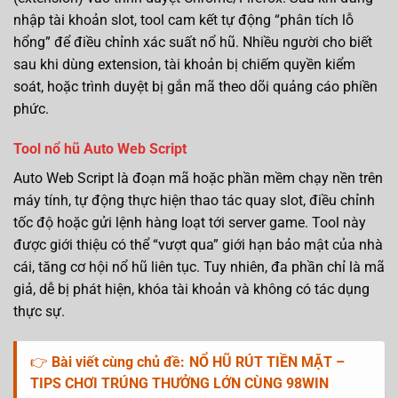
nhập tài khoản slot, tool cam kết tự động “phân tích lỗ
hổng” để điều chỉnh xác suất nổ hũ. Nhiều người cho biết
sau khi dùng extension, tài khoản bị chiếm quyền kiểm
soát, hoặc trình duyệt bị gắn mã theo dõi quảng cáo phiền
phức.
Tool nổ hũ Auto Web Script
Auto Web Script là đoạn mã hoặc phần mềm chạy nền trên
máy tính, tự động thực hiện thao tác quay slot, điều chỉnh
tốc độ hoặc gửi lệnh hàng loạt tới server game. Tool này
được giới thiệu có thể “vượt qua” giới hạn bảo mật của nhà
cái, tăng cơ hội nổ hũ liên tục. Tuy nhiên, đa phần chỉ là mã
giả, dễ bị phát hiện, khóa tài khoản và không có tác dụng
thực sự.
👉
Bài viết cùng chủ đề:
NỔ HŨ RÚT TIỀN MẶT –
TIPS CHƠI TRÚNG THƯỞNG LỚN CÙNG 98WIN