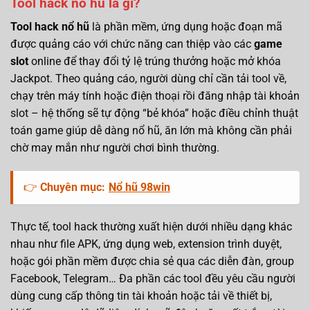
Tool hack nổ hũ là gì?
Tool hack nổ hũ
là phần mềm, ứng dụng hoặc đoạn mã
được quảng cáo với chức năng can thiệp vào các
game
slot
online để thay đổi tỷ lệ trúng thưởng hoặc mở khóa
Jackpot. Theo quảng cáo, người dùng chỉ cần tải tool về,
chạy trên máy tính hoặc điện thoại rồi đăng nhập tài khoản
slot – hệ thống sẽ tự động “bẻ khóa” hoặc điều chỉnh thuật
toán game giúp dễ dàng nổ hũ, ăn lớn mà không cần phải
chờ may mắn như người chơi bình thường.
👉
Chuyên mục:
Nổ hũ 98win
Thực tế, tool hack
thường xuất hiện dưới nhiều dạng khác
nhau như file APK, ứng dụng web, extension trình duyệt,
hoặc gói phần mềm được chia sẻ qua các diễn đàn, group
Facebook, Telegram… Đa phần các tool đều yêu cầu người
dùng cung cấp thông tin tài khoản hoặc tải về thiết bị,