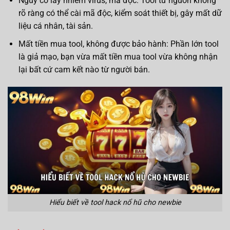
Nguy cơ lây nhiễm virus, mã độc: Tool từ nguồn không
rõ ràng có thể cài mã độc, kiểm soát thiết bị, gây mất dữ
liệu cá nhân, tài sản.
Mất tiền mua tool, không được bảo hành: Phần lớn tool
là giả mạo, bạn vừa mất tiền mua tool vừa không nhận
lại bất cứ cam kết nào từ người bán.
Hiểu biết về tool hack nổ hũ cho newbie