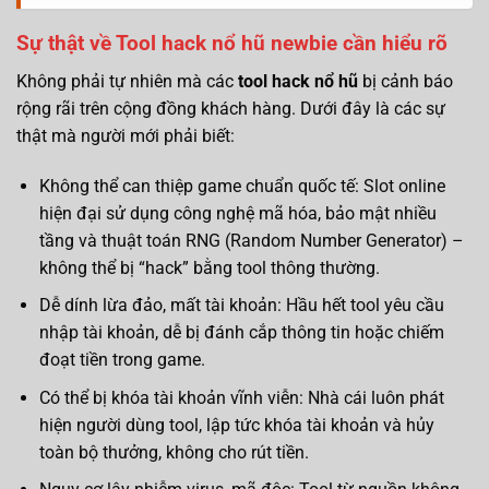
Sự thật về Tool hack nổ hũ newbie cần hiểu rõ
Không phải tự nhiên mà các
tool hack nổ hũ
bị cảnh báo
rộng rãi trên cộng đồng khách hàng. Dưới đây là các sự
thật mà người mới phải biết:
Không thể can thiệp game chuẩn quốc tế: Slot online
hiện đại sử dụng công nghệ mã hóa, bảo mật nhiều
tầng và thuật toán RNG (Random Number Generator) –
không thể bị “hack” bằng tool thông thường.
Dễ dính lừa đảo, mất tài khoản: Hầu hết tool yêu cầu
nhập tài khoản, dễ bị đánh cắp thông tin hoặc chiếm
đoạt tiền trong game.
Có thể bị khóa tài khoản vĩnh viễn: Nhà cái luôn phát
hiện người dùng tool, lập tức khóa tài khoản và hủy
toàn bộ thưởng, không cho rút tiền.