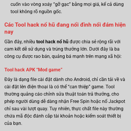
cuốn vào vòng xoáy “gỡ gạc” bằng mọi giá, kể cả dùng
tool không rõ nguồn gốc.
Các Tool hack nổ hũ đang nổi đình nổi đám hiện
nay
Gần đây, nhiều
tool hack nổ hũ
được chia sẻ rộng rãi với
cam kết dễ sử dụng và trúng thưởng lớn. Dưới đây là ba
công cụ được rao bán, quảng bá mạnh trên mạng xã hội:
Tool hack APK “Mod game”
Đây là dạng file cài đặt dành cho Android, chỉ cần tải về và
cài đặt lên điện thoại là có thể “can thiệp” game. Tool
thường quảng cáo chỉnh sửa thuật toán trả thưởng, cho
phép người dùng dễ dàng nhận Free Spin hoặc nổ Jackpot
chỉ sau vài lượt quay. Tuy nhiên, thực chất file này thường
chứa mã độc đánh cắp tài khoản hoặc kiểm soát thiết bị
của bạn.